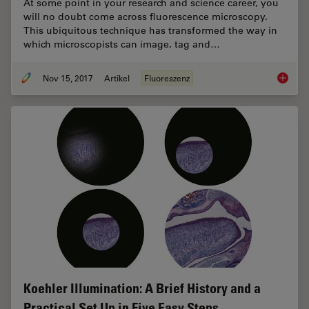
At some point in your research and science career, you
will no doubt come across fluorescence microscopy.
This ubiquitous technique has transformed the way in
which microscopists can image, tag and…
Nov 15, 2017
Artikel
Fluoreszenz
The Fun
Koehler Illumination: A Brief History and a
Practical Set Up in Five Easy Steps