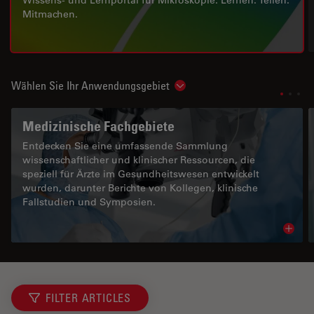
Mitmachen.
Wählen Sie Ihr Anwendungsgebiet
Show subnavigation
Medizinische Fachgebiete
Entdecken Sie eine umfassende Sammlung
wissenschaftlicher und klinischer Ressourcen, die
speziell für Ärzte im Gesundheitswesen entwickelt
wurden, darunter Berichte von Kollegen, klinische
Fallstudien und Symposien.
Read 
FILTER ARTICLES