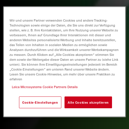
Wir und unsere Partner verwenden Cookies und andere Tracking-
Technologien sowie einige der Daten, die Sie uns direkt zur Verfügung
stellen, wie z. B. Ihre Kontaktdaten, um Ihre Nutzung unserer Website zu
verbessern, Ihnen auf Grundlage Ihrer Interaktionen mit dieser und
anderen Websites personalisierte Werbung und Inhalte bereitzustellen,
das Teilen von Inhalten in sozialen Medien zu ermöglichen sowie
Analysen durchzuführen und die Wirksamkeit unserer Werbekampagnen
zu messen. Durch Klicken auf „Alle Cookies akzeptieren“ stimmen Sie
dem sowie der Weitergabe dieser Daten an unsere Partner zu (siehe Link
unten). Sie können Ihre Einwilligungseinstellungen jederzeit im Bereich
„Cookie-Einstellungen“ am unteren Rand unserer Website ändern.
Lesen Sie unsere Cookie-Hinweise, um mehr über unsere Praktiken zu
erfahren
Leica Microsystems Cookie Partners Details
Cookie-Einstellungen
Alle Cookies akzeptieren