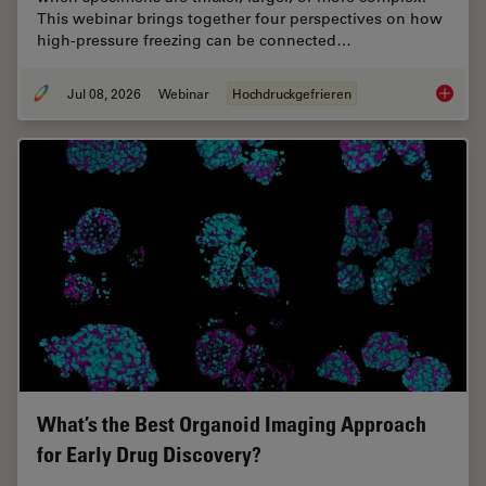
This webinar brings together four perspectives on how
high-pressure freezing can be connected…
Jul 08, 2026
Webinar
Hochdruckgefrieren
Cryo-ET
What’s the Best Organoid Imaging Approach
for Early Drug Discovery?