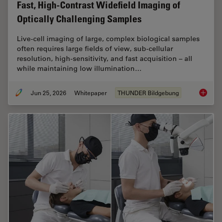
Fast, High-Contrast Widefield Imaging of
Optically Challenging Samples
Live‑cell imaging of large, complex biological samples
often requires large fields of view, sub-cellular
resolution, high-sensitivity, and fast acquisition – all
while maintaining low illumination…
Jun 25, 2026
Whitepaper
THUNDER Bildgebung
Fast, H