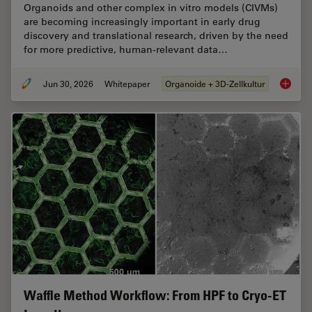
Organoids and other complex in vitro models (CIVMs)
are becoming increasingly important in early drug
discovery and translational research, driven by the need
for more predictive, human-relevant data…
Jun 30, 2026
Whitepaper
Organoide + 3D-Zellkultur
What’s 
Waffle Method Workflow: From HPF to Cryo-ET