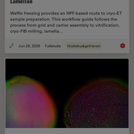
Lamellae
Waffle freezing provides an HPF-based route to cryo-ET
sample preparation. This workflow guide follows the
process from grid and carrier assembly to vitrification,
cryo-FIB milling, lamella…
Jun 29, 2026
Fallstudie
Hochdruckgefrieren
Waffle 