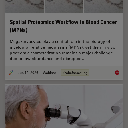
Spatial Proteomics Workflow in Blood Cancer
(MPNs)
Megakaryocytes play a central role in the biology of
myeloproliferative neoplasms (MPNs), yet their in vivo
proteomic characterization remains a major challenge
due to low abundance and disrupted…
Jun 18, 2026
Webinar
Krebsforschung
Spatial