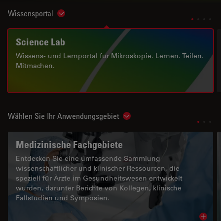
Wissensportal
Show subnavigation
Science Lab
Wissens- und Lernportal für Mikroskopie. Lernen. Teilen.
Mitmachen.
Wählen Sie Ihr Anwendungsgebiet
Show subnavigation
Medizinische Fachgebiete
Entdecken Sie eine umfassende Sammlung
wissenschaftlicher und klinischer Ressourcen, die
speziell für Ärzte im Gesundheitswesen entwickelt
wurden, darunter Berichte von Kollegen, klinische
Fallstudien und Symposien.
Read 