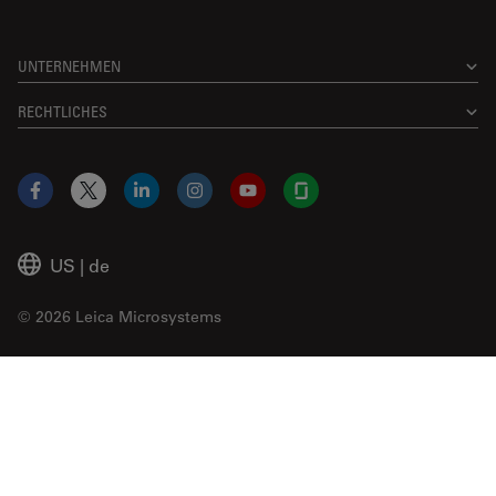
UNTERNEHMEN
RECHTLICHES
Facebook
X
LinkedIn
Instagram
YouTube
Glassdoor
US
|
de
© 2026 Leica Microsystems
Beckman Coulter Link
Genedata Link