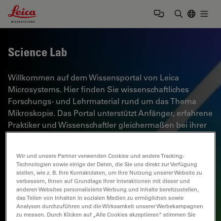
Leica Microsystems Logo
Togg
Suchbegrif
Science Lab
Willkommen auf dem Wissensportal von Leica
Microsystems. Hier finden Sie wissenschaftliches
Forschungs- und Lehrmaterial rund um das Thema
Mikroskopie. Das Portal unterstützt Anfänger, erfahrene
Praktiker und Wissenschaftler gleichermaßen bei ihrer
täglichen Arbeit und ihren Experimenten. Erkunden Sie
interaktive Tutorials und Anwendungshinweise,
Wir und unsere Partner verwenden Cookies und andere Tracking-
entdecken Sie die Grundlagen der Mikroskopie ebenso
Technologien sowie einige der Daten, die Sie uns direkt zur Verfügung
wie High-End-Technologien. Werden Sie Teil der
stellen, wie z. B. Ihre Kontaktdaten, um Ihre Nutzung unserer Website zu
verbessern, Ihnen auf Grundlage Ihrer Interaktionen mit dieser und
Science Lab Community und teilen Sie Ihr Fachwissen.
anderen Websites personalisierte Werbung und Inhalte bereitzustellen,
das Teilen von Inhalten in sozialen Medien zu ermöglichen sowie
Analysen durchzuführen und die Wirksamkeit unserer Werbekampagnen
zu messen. Durch Klicken auf „Alle Cookies akzeptieren“ stimmen Sie