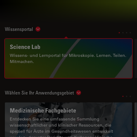
Wissensportal
Show subnavigation
Science Lab
Wissens- und Lernportal für Mikroskopie. Lernen. Teilen.
Mitmachen.
Wählen Sie Ihr Anwendungsgebiet
Show subnavigation
Medizinische Fachgebiete
Entdecken Sie eine umfassende Sammlung
wissenschaftlicher und klinischer Ressourcen, die
speziell für Ärzte im Gesundheitswesen entwickelt