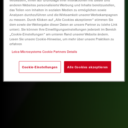
verbessern, Ihnen auf Grundlage Ihrer Interaktionen mit dieser und
anderen Websites personalisierte Werbung und Inhalte bereitzustellen,
das Teilen von Inhalten in sozialen Medien zu ermöglichen sowie
Analysen durchzuführen und die Wirksamkeit unserer Werbekampagnen
zu messen. Durch Klicken auf „Alle Cookies akzeptieren“ stimmen Sie
dem sowie der Weitergabe dieser Daten an unsere Partner zu (siehe Link
unten). Sie können Ihre Einwilligungseinstellungen jederzeit im Bereich
„Cookie-Einstellungen“ am unteren Rand unserer Website ändern.
Lesen Sie unsere Cookie-Hinweise, um mehr über unsere Praktiken zu
erfahren
Leica Microsystems Cookie Partners Details
Cookie-Einstellungen
Alle Cookies akzeptieren