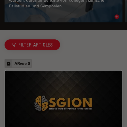
wurden, darunter Berichte von Kollegen, klinische
Fallstudien und Symposien.
Read 
FILTER ARTICLES
ARveo 8