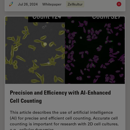
Jul 26, 2024
Whitepaper
Zellkultur
Leveragi
Precision and Efficiency with AI-Enhanced
Cell Counting
This article describes the use of artificial intelligence
(AI) for precise and efficient cell counting. Accurate cell
counting is important for research with 2D cell cultures,
e.g., cellular dynamics,…