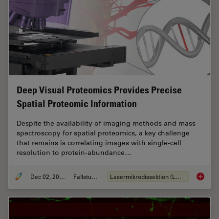
Deep Visual Proteomics Provides Precise
Spatial Proteomic Information
Despite the availability of imaging methods and mass
spectroscopy for spatial proteomics, a key challenge
that remains is correlating images with single-cell
resolution to protein-abundance…
Dec 02, 2024
Fallstudie
Lasermikrodissektion (LMD)
Deep Vi