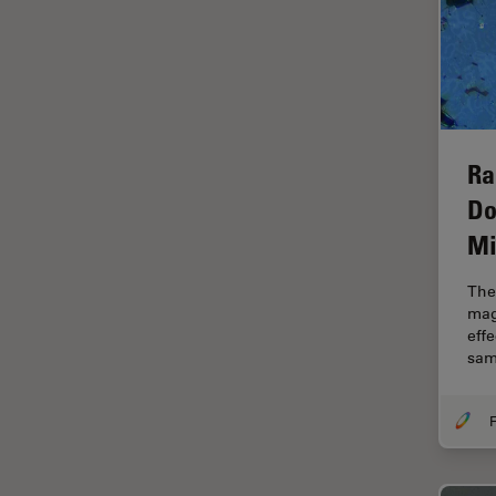
Halbleiterindustrie
EMBL Imaging Centre
Ergonomie
F-Techniques
Färbung
Ra
Do
FLIM
(Fluoreszenzlebensdauer-
Mi
Imaging-Mikroskopie)
Fluoreszenz
The 
mag
Fluoreszenzproteine
eff
sam
Fluorophore
FluoSync
F
Forensik
Fortgeschrittene Bildgebung
und Analyse von Gewebe