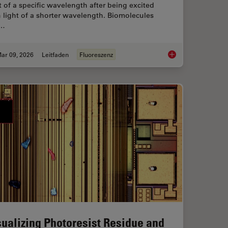
t of a specific wavelength after being excited
 light of a shorter wavelength. Biomolecules
n…
ar 09, 2026
Leitfaden
Fluoreszenz
Workflow in Blood Cancer (MPNs)
A Guide to Fluoresc
sualizing Photoresist Residue and