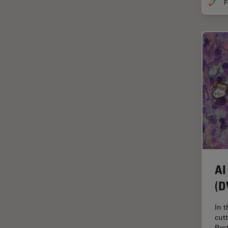
Imperial Imaging Hub
In vivo
Ganzkörperbildgebung
Industrielle Mikroskopie
Inspektionsmikroskopie
Intraoperative OCT
Inverted Microscopy
Ionenstrahlätzen
Kameras
Kataraktchirurgie
AI
Klinische Pathologie
(D
Kohärentes Raman-
In 
Streumikroskop (CRS)
cut
Konfokalmikroskopie
Pro