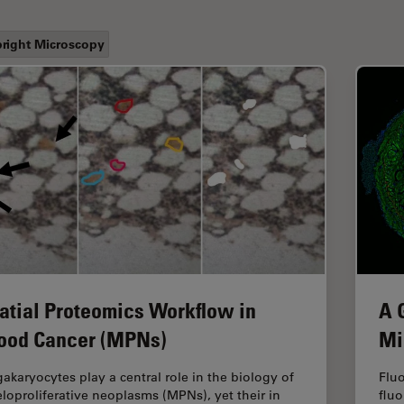
right Microscopy
atial Proteomics Workflow in
A 
ood Cancer (MPNs)
Mi
akaryocytes play a central role in the biology of
Fluo
loproliferative neoplasms (MPNs), yet their in
fluo