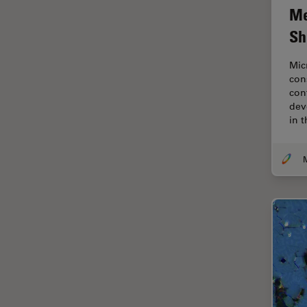
Me
Centre of Excellence Oxford
Sh
Chirurgische Mikroskopie
Mic
CLEM
con
Contrast Methods in Light
con
Microscopy
dev
in 
Cryo REM
DIC-Mikroskopie
Digitale Mikroskopie
Drosophila-Forschung
Dunkelfeldmikroskopie
Elektronenmikroskopie
Elektronenmikroskopie
Probenvorbereitung
Elektronik- und