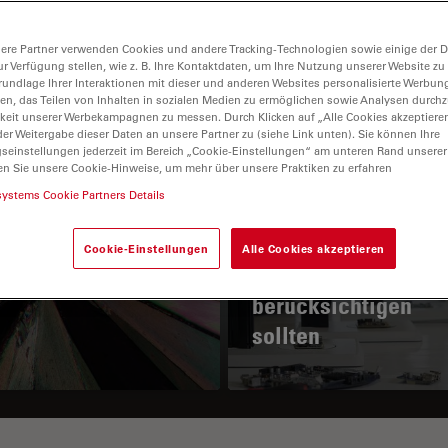
ere Partner verwenden Cookies und andere Tracking-Technologien sowie einige der Da
ur Verfügung stellen, wie z. B. Ihre Kontaktdaten, um Ihre Nutzung unserer Website zu
rundlage Ihrer Interaktionen mit dieser und anderen Websites personalisierte Werbun
llen, das Teilen von Inhalten in sozialen Medien zu ermöglichen sowie Analysen durc
keit unserer Werbekampagnen zu messen. Durch Klicken auf „Alle Cookies akzeptiere
er Weitergabe dieser Daten an unsere Partner zu (siehe Link unten). Sie können Ihre
gseinstellungen jederzeit im Bereich „Cookie-Einstellungen“ am unteren Rand unserer
en Sie unsere Cookie-Hinweise, um mehr über unsere Praktiken zu erfahren
 Prinzip der
Wichtige Faktoren, 
systems Cookie Partners Details
larisationsmikroskopie
Sie bei der Auswah
eines
Cookie-Einstellungen
Alle Cookies akzeptieren
Stereomikroskops
berücksichtigen
sollten