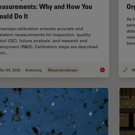
asurements: Why and How You
Or
ould Do It
As t
sem
roscope calibration ensures accurate and
dete
sistent measurements for inspection, quality
resi
trol (QC), failure analysis, and research and
bec
elopment (R&D). Calibration steps are described
this…
Mar 04, 2026
Anleitung
Messmikroskopie
Microscope Calibrat