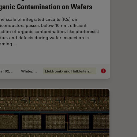
ganic Contamination on Wafers
he scale of integrated circuits (ICs) on
iconductors passes below 10 nm, efficient
ction of organic contamination, like photoresist
due, and defects during wafer inspection is
oming…
Mar 02, 2026
Whitepaper
Elektronik- und Halbleiterindustrie
ion for Measurements: Why and How You Should Do It
Visualizing Photores