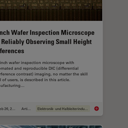
Inch Wafer Inspection Microscope
r Reliably Observing Small Height
fferences
-inch wafer inspection microscope with
mated and reproducible DIC (differential
rference contrast) imaging, no matter the skill
l of users, is described in this article.
ufacturing…
Feb 26, 2026
Artikel
Elektronik- und Halbleiterindustrie
Magnetic Domains in Steel with Kerr Microscopy
6-Inch Wafer Inspect