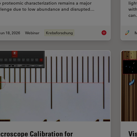
o proteomic characterization remains a major
ligh
llenge due to low abundance and disrupted…
with
ca
un 18, 2026
Webinar
Krebsforschung
M
Spatial Proteomics 
croscope Calibration for
Vi