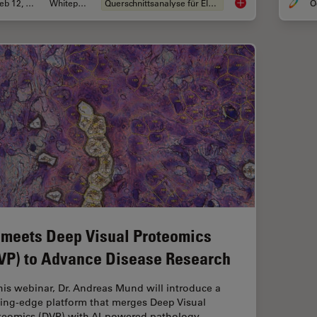
Feb 12, 2026
Whitepaper
Querschnittsanalyse für Elektronik
Graterkennung währe
 meets Deep Visual Proteomics
VP) to Advance Disease Research
this webinar, Dr. Andreas Mund will introduce a
ting-edge platform that merges Deep Visual
teomics (DVP) with AI-powered pathology