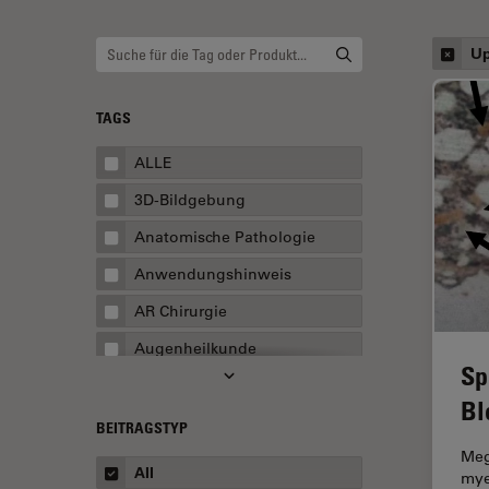
Up
TAGS
ALLE
3D-Bildgebung
Anatomische Pathologie
Anwendungshinweis
AR Chirurgie
Augenheilkunde
Sp
Augmented Reality
Bl
Ausbildung
BEITRAGSTYP
Meg
Automatisierte Mikroskopie
All
mye