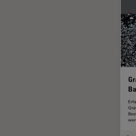
Fortgeschrittene
Mikroskopietechniken
FRAP
FRET
Geschichte
Glaucomchirurgie
Grundlagen der Mikroskopie
Gr
Grundlegende
Mikroskopietechniken
Ba
Gynäkologie and Urologie
Erf
Hochdruckgefrieren
Gra
Bes
Hornhautchirurgie
wer
HyD
Immunfluoreszenz