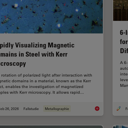
6-
fo
pidly Visualizing Magnetic
Di
mains in Steel with Kerr
croscopy
A 6
auto
inte
rotation of polarized light after interaction with
leve
netic domains in a material, known as the Kerr
Man
ect, enables the investigation of magnetized
ples with Kerr microscopy. It allows rapid…
eb 26, 2026
Fallstudie
Metallographie
Rapidly Visualizing 