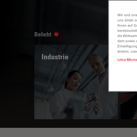
Wir und uns
uns direkt z
Ihnen auf G
bereitzuste
Beliebt
Show subnavigation
die Wirksam
dem sowie d
Einwilligun
ändern. Les
Industrie
Das
Leica Micro
Po