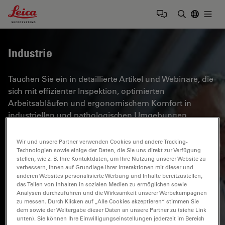
Leica Microsystems Logo
Togg
Suchbegrif
Industrie
Tauchen Sie ein in detaillierte Artikel und Webinare, die
sich mit effizienter Inspektion, optimierten
Arbeitsabläufen und ergonomischem Komfort in
industriellen und pathologischen Umgebungen
befassen. Zu den behandelten Themen gehören
Qualitätskontrolle, Materialanalyse, Mikroskopie in der
Wir und unsere Partner verwenden Cookies und andere Tracking-
Pathologie und vieles mehr. Sie erhalten wertvolle
Technologien sowie einige der Daten, die Sie uns direkt zur Verfügung
stellen, wie z. B. Ihre Kontaktdaten, um Ihre Nutzung unserer Website zu
Einblicke in den Einsatz von Spitzentechnologien zur
verbessern, Ihnen auf Grundlage Ihrer Interaktionen mit dieser und
Verbesserung der Präzision und Effizienz von
anderen Websites personalisierte Werbung und Inhalte bereitzustellen,
das Teilen von Inhalten in sozialen Medien zu ermöglichen sowie
Fertigungsprozessen sowie zur präzisen
Analysen durchzuführen und die Wirksamkeit unserer Werbekampagnen
pathologischen Diagnose und Forschung.
zu messen. Durch Klicken auf „Alle Cookies akzeptieren“ stimmen Sie
dem sowie der Weitergabe dieser Daten an unsere Partner zu (siehe Link
unten). Sie können Ihre Einwilligungseinstellungen jederzeit im Bereich