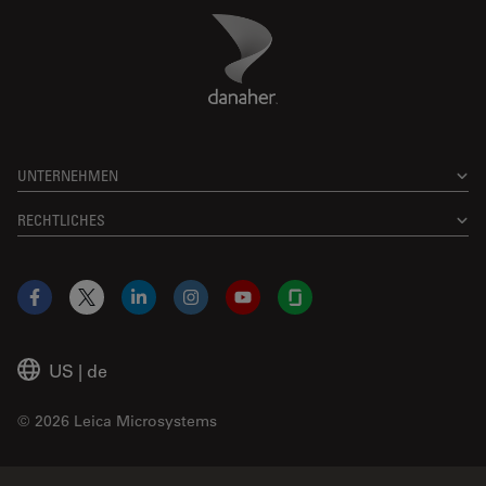
Danaher Logo
Footer
UNTERNEHMEN
RECHTLICHES
Facebook
X
LinkedIn
Instagram
YouTube
Glassdoor
US
|
de
© 2026 Leica Microsystems