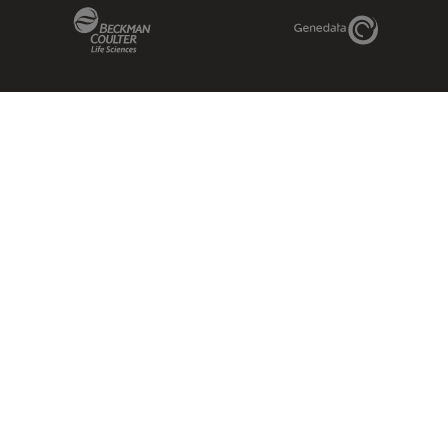
Beckman Coulter Link
Genedata Link
IDBS Link
Abcam Limited
Molecular Devices Link
Phenomenex L
Sciex Link
Aldevron Link
IDT Link