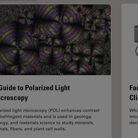
Guide to Polarized Light
Fa
croscopy
Cl
arized light microscopy (POL) enhances contrast
What
birefringent materials and is used in geology,
micr
logy, and materials science to study minerals,
deci
tals, fibers, and plant cell walls.