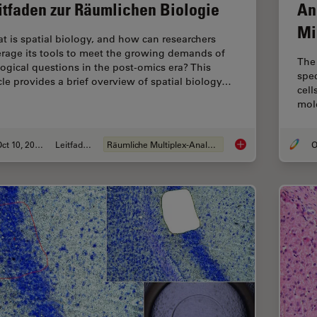
itfaden zur Räumlichen Biologie
An
Mi
t is spatial biology, and how can researchers
erage its tools to meet the growing demands of
The 
logical questions in the post-omics era? This
spec
icle provides a brief overview of spatial biology…
cell
mol
Oct 10, 2024
Leitfaden
Räumliche Multiplex-Analyse
O
Leitfaden zur Räumli