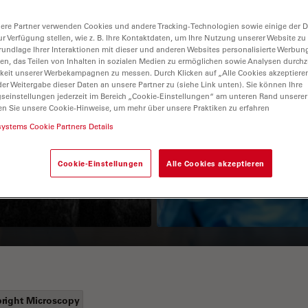
ere Partner verwenden Cookies und andere Tracking-Technologien sowie einige der Da
ur Verfügung stellen, wie z. B. Ihre Kontaktdaten, um Ihre Nutzung unserer Website zu
rundlage Ihrer Interaktionen mit dieser und anderen Websites personalisierte Werbun
llen, das Teilen von Inhalten in sozialen Medien zu ermöglichen sowie Analysen durc
keit unserer Werbekampagnen zu messen. Durch Klicken auf „Alle Cookies akzeptiere
er Weitergabe dieser Daten an unsere Partner zu (siehe Link unten). Sie können Ihre
gseinstellungen jederzeit im Bereich „Cookie-Einstellungen“ am unteren Rand unserer
en Sie unsere Cookie-Hinweise, um mehr über unsere Praktiken zu erfahren
Guide to OCT
How to Drape a
systems Cookie Partners Details
Surgical Microscop
Cookie-Einstellungen
Alle Cookies akzeptieren
right Microscopy