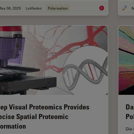
May 06, 2025
Leitfaden
Polarisation
M
A Guide to Polarized
ep Visual Proteomics Provides
Da
ecise Spatial Proteomic
Po
formation
Die 