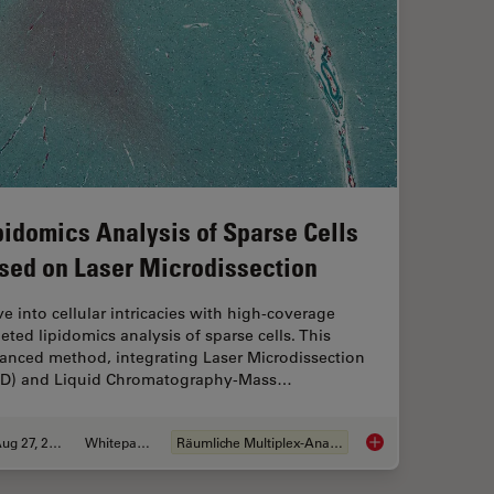
pidomics Analysis of Sparse Cells
sed on Laser Microdissection
ve into cellular intricacies with high-coverage
geted lipidomics analysis of sparse cells. This
anced method, integrating Laser Microdissection
D) and Liquid Chromatography-Mass…
Aug 27, 2024
Whitepaper
Räumliche Multiplex-Analyse
Lipidomics Analysis 