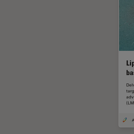
In vivo
Ganzkörperbildgebung
Industrielle Mikroskopie
Inspektionsmikroskopie
Intraoperative OCT
Inverted Microscopy
Ionenstrahlätzen
Li
Kameras
ba
Kataraktchirurgie
Del
Klinische Pathologie
tar
adv
Kohärentes Raman-
(LM
Streumikroskop (CRS)
Konfokalmikroskopie
Krebsforschung