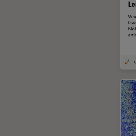
Le
Ergonomie
F-Techniques
Wha
lev
Färbung
bio
art
FLIM
(Fluoreszenzlebensdauer-
Imaging-Mikroskopie)
Fluoreszenz
Fluoreszenzproteine
Fluorophore
FluoSync
Forensik
Fortgeschrittene Bildgebung
und Analyse von Gewebe
Fortgeschrittene
Mikroskopietechniken