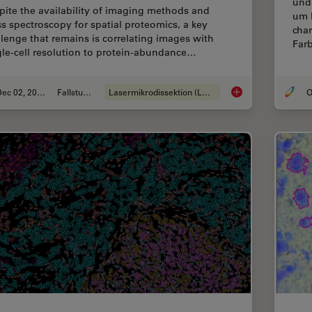
und
pite the availability of imaging methods and
um 
s spectroscopy for spatial proteomics, a key
cha
llenge that remains is correlating images with
Far
gle-cell resolution to protein-abundance…
Dec 02, 2024
Fallstudie
Lasermikrodissektion (LMD)
O
Deep Visual Proteom