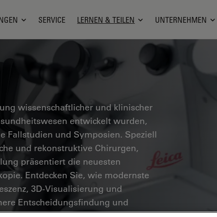
NGEN
SERVICE
LERNEN & TEILEN
UNTERNEHMEN
g wissenschaftlicher und klinischer
Gesundheitswesen entwickelt wurden,
he Fallstudien und Symposien. Speziell
sche und rekonstruktive Chirurgen,
ung präsentiert die neuesten
skopie. Entdecken Sie, wie modernste
eszenz, 3D-Visualisierung und
chere Entscheidungsfindung und
öglichen.