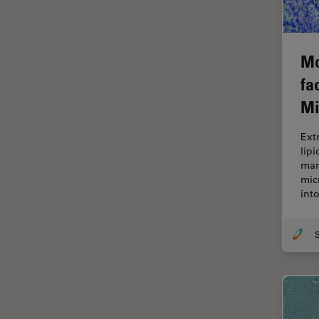
FRAP
FRET
Mo
Geschichte
fa
Glaucomchirurgie
Mi
Grundlagen der Mikroskopie
Ext
Grundlegende
lip
Mikroskopietechniken
man
Gynäkologie and Urologie
mic
int
Hochdruckgefrieren
Hornhautchirurgie
HyD
Immunfluoreszenz
Imperial Imaging Hub