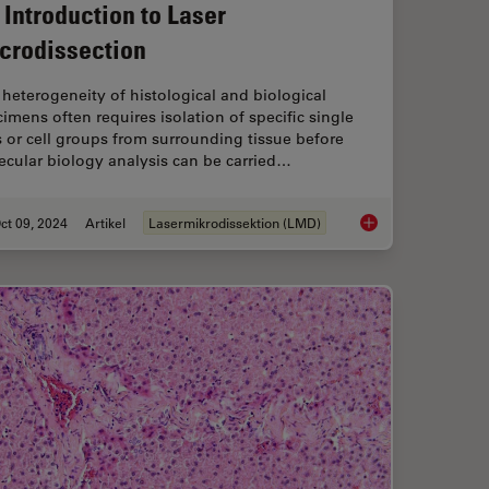
 Introduction to Laser
crodissection
heterogeneity of histological and biological
imens often requires isolation of specific single
s or cell groups from surrounding tissue before
ecular biology analysis can be carried…
ct 09, 2024
Artikel
Lasermikrodissektion (LMD)
chen Biologie
An Introduction to L