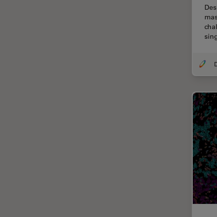
Chirurgische Mikroskopie
Des
mas
CLEM
cha
Contrast Methods in Light
sin
Microscopy
Cryo REM
DIC-Mikroskopie
Digitale Mikroskopie
Drosophila-Forschung
Dunkelfeldmikroskopie
Elektronenmikroskopie
Elektronenmikroskopie
Probenvorbereitung
Elektronik- und
Halbleiterindustrie
EMBL Imaging Centre