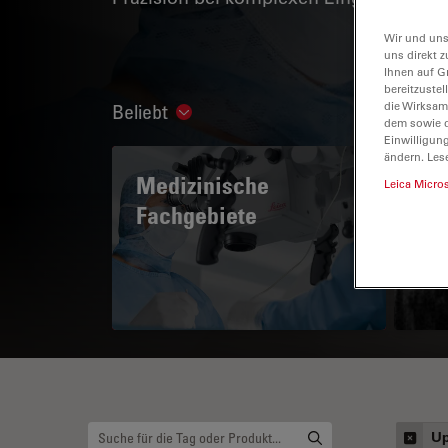
Wir und uns
uns direkt z
Ihnen auf G
bereitzuste
die Wirksam
Beliebt
Show subnavigation
dem sowie d
Einwilligun
ändern. Les
Medizinische
A 
Leica Micro
Fachgebiete
Up