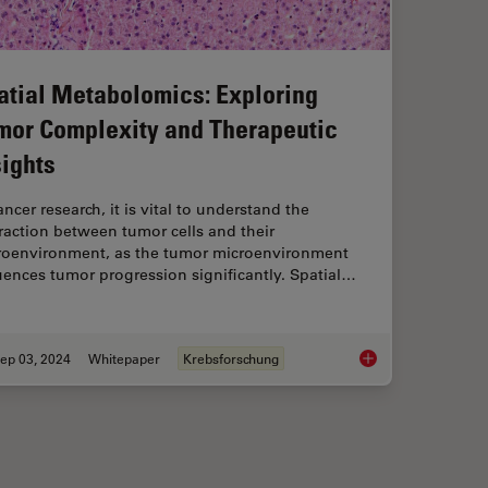
atial Metabolomics: Exploring
mor Complexity and Therapeutic
sights
ancer research, it is vital to understand the
raction between tumor cells and their
roenvironment, as the tumor microenvironment
uences tumor progression significantly. Spatial…
ep 03, 2024
Whitepaper
Krebsforschung
alysis facilitated with Laser Microdissection (LMD)
Spatial Metabolomics