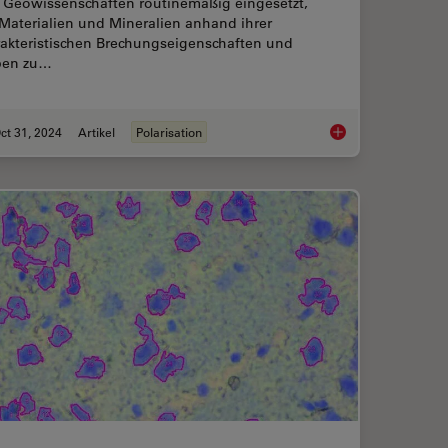
 Geowissenschaften routinemäßig eingesetzt,
Materialien und Mineralien anhand ihrer
rakteristischen Brechungseigenschaften und
ben zu…
ct 31, 2024
Artikel
Polarisation
ics Provides Precise Spatial Proteomic Information
Das Prinzip der Pola