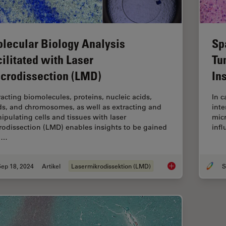
lecular Biology Analysis
Sp
cilitated with Laser
Tu
crodissection (LMD)
In
racting biomolecules, proteins, nucleic acids,
In c
ids, and chromosomes, as well as extracting and
inte
ipulating cells and tissues with laser
mic
rodissection (LMD) enables insights to be gained
infl
o…
Sep 18, 2024
Artikel
Lasermikrodissektion (LMD)
S
Molecular Biology An