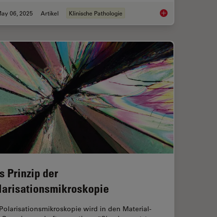
ay 06, 2025
Artikel
Klinische Pathologie
 Light Microscopy
Factors to Consider 
s Prinzip der
larisationsmikroskopie
Polarisationsmikroskopie wird in den Material-