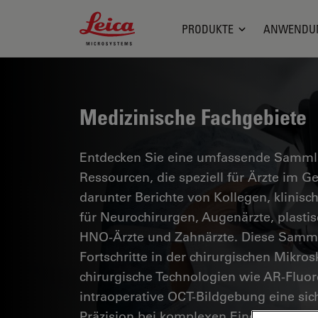
Leica Microsystems Logo
PRODUKTE
ANWENDU
Medizinische Fachgebiete
Entdecken Sie eine umfassende Sammlun
Ressourcen, die speziell für Ärzte im 
darunter Berichte von Kollegen, klinisc
für Neurochirurgen, Augenärzte, plasti
HNO-Ärzte und Zahnärzte. Diese Samml
Fortschritte in der chirurgischen Mikro
chirurgische Technologien wie AR-Fluor
intraoperative OCT-Bildgebung eine si
Präzision bei komplexen Eingriffen erm