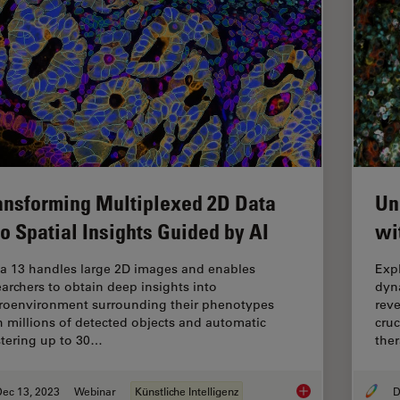
ansforming Multiplexed 2D Data
Un
to Spatial Insights Guided by AI
wi
ia 13 handles large 2D images and enables
Exp
earchers to obtain deep insights into
dyn
roenvironment surrounding their phenotypes
reve
h millions of detected objects and automatic
cruc
stering up to 30…
ther
Dec 13, 2023
Webinar
Künstliche Intelligenz
Transforming Multipl