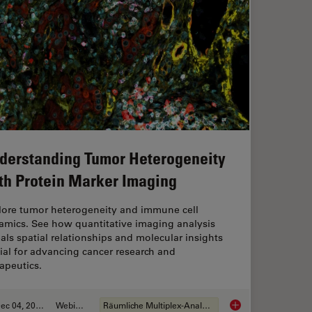
derstanding Tumor Heterogeneity
th Protein Marker Imaging
lore tumor heterogeneity and immune cell
amics. See how quantitative imaging analysis
als spatial relationships and molecular insights
ial for advancing cancer research and
apeutics.
Dec 04, 2023
Webinar
Räumliche Multiplex-Analyse
exed 2D Data into Spatial Insights Guided by AI
Understanding Tumor