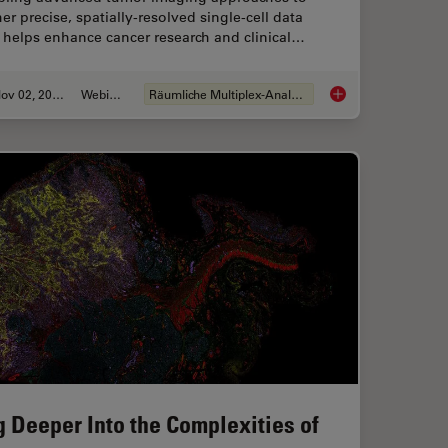
er precise, spatially-resolved single-cell data
 helps enhance cancer research and clinical…
Nov 02, 2023
Webinar
Räumliche Multiplex-Analyse
in: Spatial Biology of Alzheimer’s Disease
Discover how Multip
g Deeper Into the Complexities of