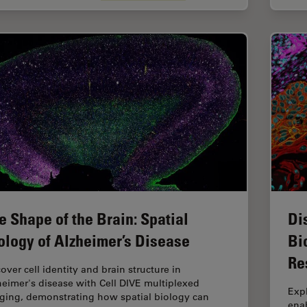
e Shape of the Brain: Spatial
Di
ology of Alzheimer’s Disease
Bi
Re
over cell identity and brain structure in
heimer's disease with Cell DIVE multiplexed
Expl
ging, demonstrating how spatial biology can
ena