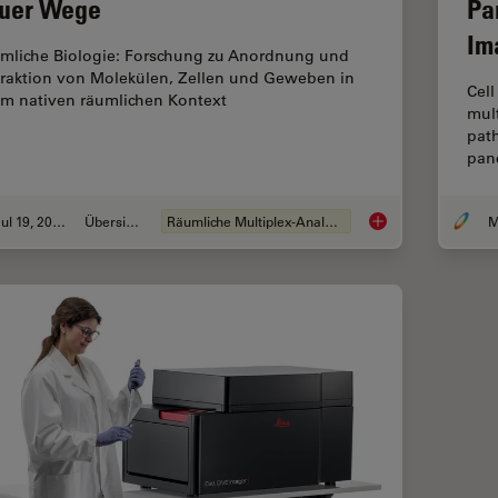
uer Wege
Pa
Im
mliche Biologie: Forschung zu Anordnung und
eraktion von Molekülen, Zellen und Geweben in
Cell
em nativen räumlichen Kontext
mult
path
panc
Jul 19, 2023
Übersicht
Räumliche Multiplex-Analyse
Räumliche Biologie