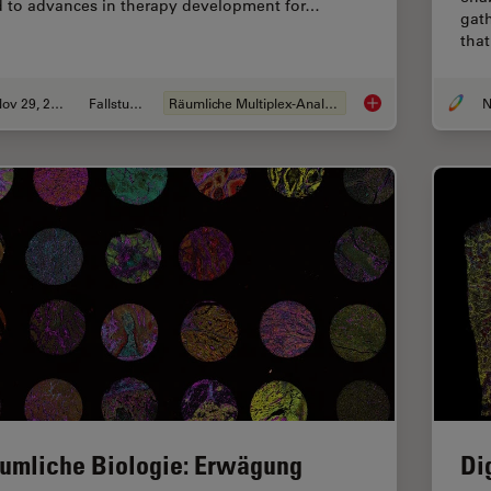
d to advances in therapy development for…
gath
that
Nov 29, 2023
Fallstudie
Räumliche Multiplex-Analyse
The Shape of the Bra
umliche Biologie: Erwägung
Di