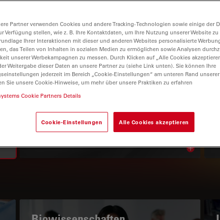
ere Partner verwenden Cookies und andere Tracking-Technologien sowie einige der Da
ur Verfügung stellen, wie z. B. Ihre Kontaktdaten, um Ihre Nutzung unserer Website zu
rundlage Ihrer Interaktionen mit dieser und anderen Websites personalisierte Werbun
llen, das Teilen von Inhalten in sozialen Medien zu ermöglichen sowie Analysen durc
keit unserer Werbekampagnen zu messen. Durch Klicken auf „Alle Cookies akzeptiere
er Weitergabe dieser Daten an unsere Partner zu (siehe Link unten). Sie können Ihre
gseinstellungen jederzeit im Bereich „Cookie-Einstellungen“ am unteren Rand unserer
en Sie unsere Cookie-Hinweise, um mehr über unsere Praktiken zu erfahren
WISSENSPORTAL
systems Cookie Partners Details
Lesen Sie unsere neuesten
Cookie-Einstellungen
Alle Cookies akzeptieren
Artikel
Read arti
subnavigation
Biowissenschaften