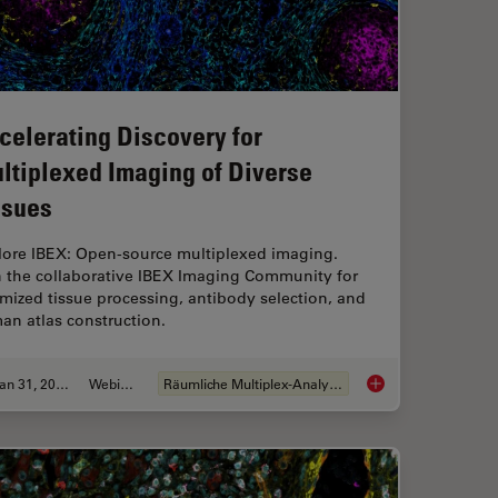
celerating Discovery for
ltiplexed Imaging of Diverse
ssues
lore IBEX: Open-source multiplexed imaging.
n the collaborative IBEX Imaging Community for
mized tissue processing, antibody selection, and
an atlas construction.
Jan 31, 2024
Webinar
Räumliche Multiplex-Analyse
d RNA-Seq: A Multi-omics Approach to Follicular Lymphoma
Accelerating Discove