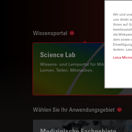
Wir und uns
uns direkt z
Ihnen auf G
bereitzuste
Wissensportal
Show subnavigation
die Wirksam
dem sowie d
Einwilligun
ändern. Les
Science Lab
Leica Micro
Wissens- und Lernportal für Mikroskopie.
Lernen. Teilen. Mitmachen.
Wählen Sie Ihr Anwendungsgebiet
Show 
Medizinische Fachgebiete