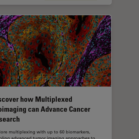
scover how Multiplexed
oimaging can Advance Cancer
search
ore multiplexing with up to 60 biomarkers,
bling advanced tumor imaging approaches to