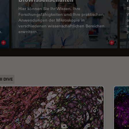
Hier können Sie Ihr Wissen, Ihre
T
Forschungsfähigkeiten und Ihre praktischen
W
Anwendungen der Mikroskopie in
o
verschiedenen wissenschaftlichen Bereichen
e
n.
erweitern.
p
Read article
Read arti
ll DIVE