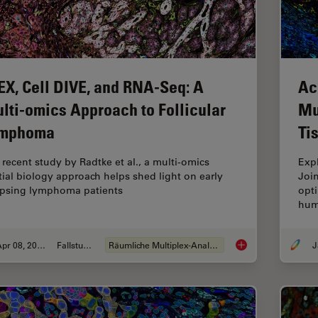
EX, Cell DIVE, and RNA-Seq: A
Ac
lti-omics Approach to Follicular
Mu
mphoma
Ti
a recent study by Radtke et al., a multi-omics
Exp
tial biology approach helps shed light on early
Joi
apsing lymphoma patients
opti
hum
Apr 08, 2024
Fallstudie
Räumliche Multiplex-Analyse
IBEX, Cell DIVE, an