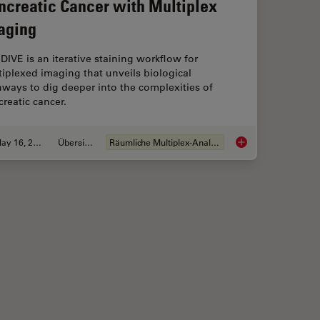
ncreatic Cancer with Multiplex
aging
 DIVE is an iterative staining workflow for
iplexed imaging that unveils biological
ways to dig deeper into the complexities of
reatic cancer.
May 16, 2023
Übersicht
Räumliche Multiplex-Analyse
: Erwägung neuer Wege
Dig Deeper Into the 