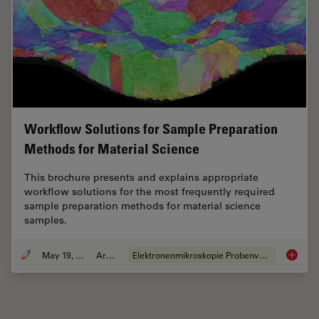
Workflow Solutions for Sample Preparation
Methods for Material Science
This brochure presents and explains appropriate
workflow solutions for the most frequently required
sample preparation methods for material science
samples.
May 19, 2024
Artikel
Elektronenmikroskopie Probenvorbereitung
Workflo