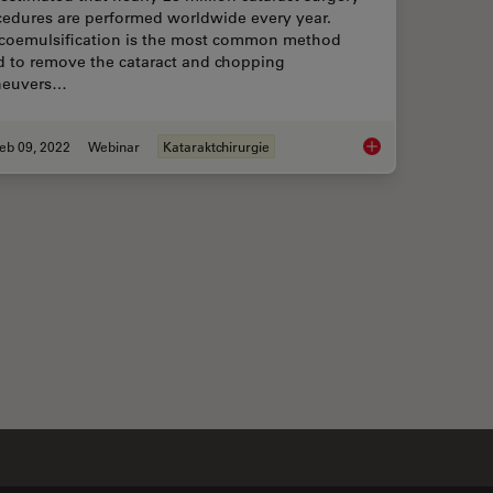
cedures are performed worldwide every year.
coemulsification is the most common method
d to remove the cataract and chopping
euvers…
eb 09, 2022
Webinar
Kataraktchirurgie
r Superior Visualization in Cataract Surgery
Dr. Tawfik Shares hi