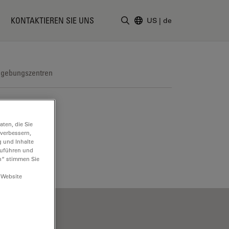
KONTAKTIEREN SIE UNS
US
|
de
Suchbegriff eingeben
dgebungszentren
ten, die Sie
 verbessern,
g und Inhalte
hzuführen und
n“ stimmen Sie
 Website