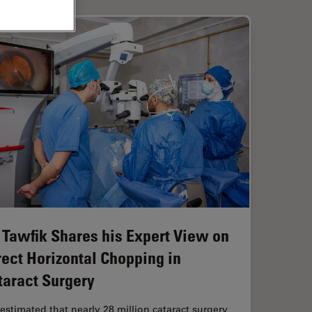
. Tawfik Shares his Expert View on
rect Horizontal Chopping in
taract Surgery
s estimated that nearly 28 million cataract surgery