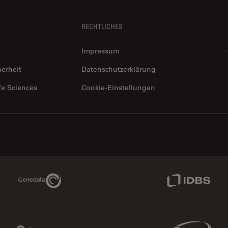
RECHTLICHES
Impressum
herheit
Datenschutzerklärung
fe Sciences
Cookie-Einstellungen
Genedata Link
IDBS Link
Phenomenex Link
Sciex Link