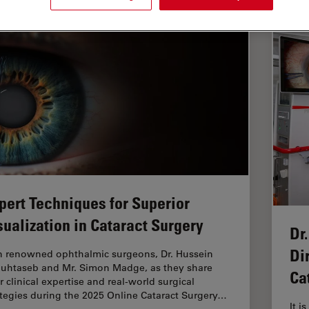
pert Techniques for Superior
sualization in Cataract Surgery
Dr
Di
n renowned ophthalmic surgeons, Dr. Hussein
uhtaseb and Mr. Simon Madge, as they share
Ca
r clinical expertise and real-world surgical
ategies during the 2025 Online Cataract Surgery…
It i