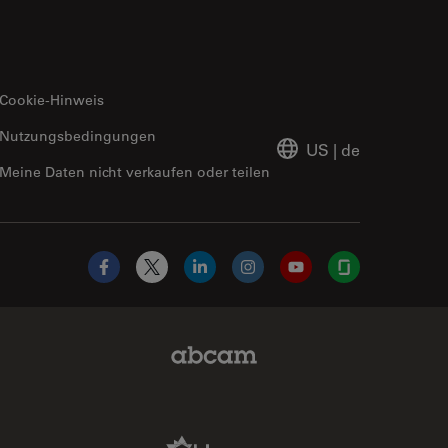
Cookie-Hinweis
Nutzungsbedingungen
US
|
de
Meine Daten nicht verkaufen oder teilen
Facebook
X
LinkedIn
Instagram
YouTube
Glassdoor
Abcam Limited Link
Aldevron Link