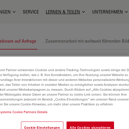
NGEN
SERVICE
LERNEN & TEILEN
UNTERNEHMEN
binare auf Anfrage
Zusammenarbeit mit weltweit führenden Bil
ere Partner verwenden Cookies und andere Tracking-Technologien sowie einige der Da
ur Verfügung stellen, wie z. B. Ihre Kontaktdaten, um Ihre Nutzung unserer Website zu
rundlage Ihrer Interaktionen mit dieser und anderen Websites personalisierte Werbun
llen, das Teilen von Inhalten in sozialen Medien zu ermöglichen sowie Analysen durc
keit unserer Werbekampagnen zu messen. Durch Klicken auf „Alle Cookies akzeptiere
er Weitergabe dieser Daten an unsere Partner zu (siehe Link unten). Sie können Ihre
gseinstellungen jederzeit im Bereich „Cookie-Einstellungen“ am unteren Rand unserer
en Sie unsere Cookie-Hinweise, um mehr über unsere Praktiken zu erfahren
systems Cookie Partners Details
Cookie-Einstellungen
Alle Cookies akzeptieren
d Reflex