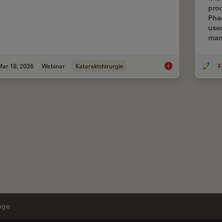
pro
Pha
use
man
Mar 18, 2026
Webinar
Kataraktchirurgie
F
Expert Techniques fo
age