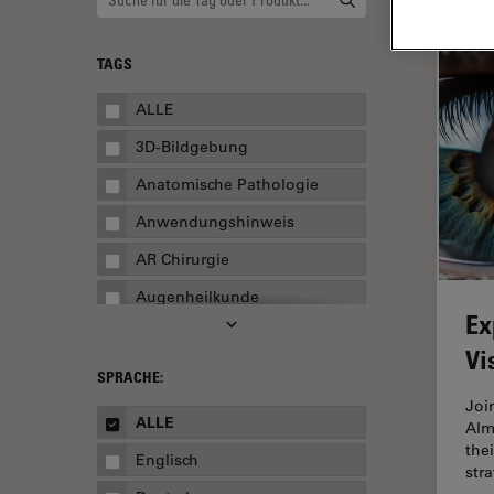
TAGS
ALLE
3D-Bildgebung
Anatomische Pathologie
Anwendungshinweis
AR Chirurgie
Augenheilkunde
Ex
Augmented Reality
Vi
Ausbildung
SPRACHE:
Joi
Automatisierte Mikroskopie
ALLE
Alm
Automobilindustrie und
thei
Englisch
Transport
str