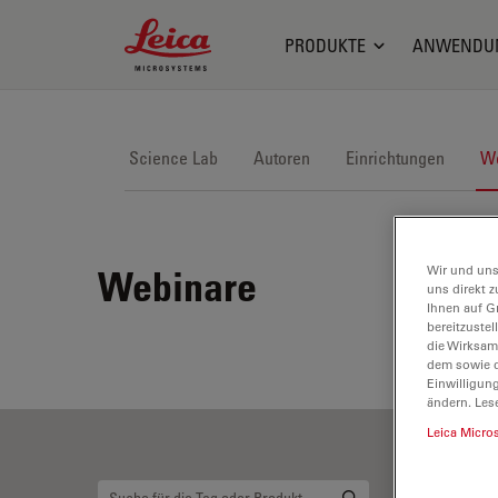
Leica Microsystems Logo
PRODUKTE
ANWENDU
Science Lab
Autoren
Einrichtungen
We
Wir und uns
Webinare
uns direkt z
Ihnen auf G
bereitzuste
die Wirksam
dem sowie d
Einwilligun
ändern. Les
Leica Micro
Re