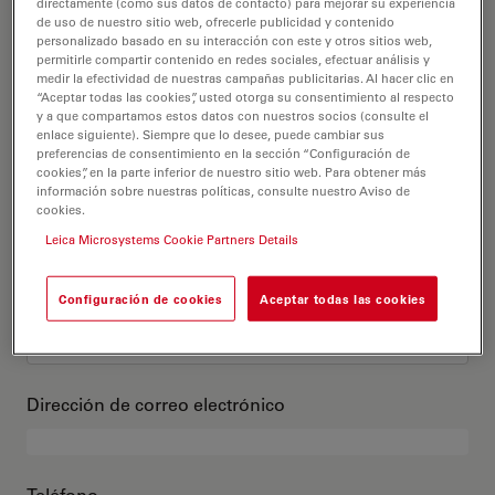
Este es mi perfil
directamente (como sus datos de contacto) para mejorar su experiencia
de uso de nuestro sitio web, ofrecerle publicidad y contenido
personalizado basado en su interacción con este y otros sitios web,
permitirle compartir contenido en redes sociales, efectuar análisis y
Título académico
opcional
medir la efectividad de nuestras campañas publicitarias. Al hacer clic en
“Aceptar todas las cookies”, usted otorga su consentimiento al respecto
y a que compartamos estos datos con nuestros socios (consulte el
enlace siguiente). Siempre que lo desee, puede cambiar sus
preferencias de consentimiento en la sección “Configuración de
cookies”, en la parte inferior de nuestro sitio web. Para obtener más
Nombre
información sobre nuestras políticas, consulte nuestro Aviso de
cookies.
Leica Microsystems Cookie Partners Details
Apellido
Configuración de cookies
Aceptar todas las cookies
Dirección de correo electrónico
Teléfono