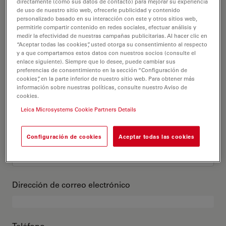
Este es mi perfil
directamente (como sus datos de contacto) para mejorar su experiencia
de uso de nuestro sitio web, ofrecerle publicidad y contenido
personalizado basado en su interacción con este y otros sitios web,
permitirle compartir contenido en redes sociales, efectuar análisis y
Título académico
opcional
medir la efectividad de nuestras campañas publicitarias. Al hacer clic en
“Aceptar todas las cookies”, usted otorga su consentimiento al respecto
y a que compartamos estos datos con nuestros socios (consulte el
enlace siguiente). Siempre que lo desee, puede cambiar sus
preferencias de consentimiento en la sección “Configuración de
cookies”, en la parte inferior de nuestro sitio web. Para obtener más
Nombre
información sobre nuestras políticas, consulte nuestro Aviso de
cookies.
Leica Microsystems Cookie Partners Details
Apellido
Configuración de cookies
Aceptar todas las cookies
Dirección de correo electrónico
Teléfono