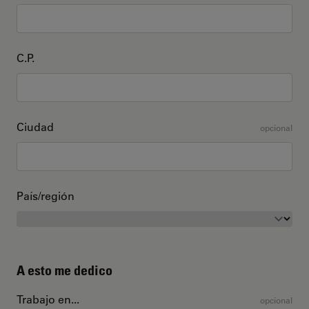
C.P.
Ciudad
opcional
País/región
A esto me dedico
Trabajo en...
opcional