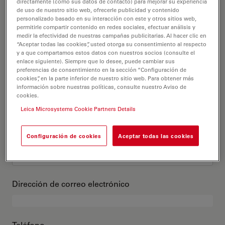
Este es mi perfil
directamente (como sus datos de contacto) para mejorar su experiencia
de uso de nuestro sitio web, ofrecerle publicidad y contenido
personalizado basado en su interacción con este y otros sitios web,
permitirle compartir contenido en redes sociales, efectuar análisis y
Título académico
opcional
medir la efectividad de nuestras campañas publicitarias. Al hacer clic en
“Aceptar todas las cookies”, usted otorga su consentimiento al respecto
y a que compartamos estos datos con nuestros socios (consulte el
enlace siguiente). Siempre que lo desee, puede cambiar sus
preferencias de consentimiento en la sección “Configuración de
cookies”, en la parte inferior de nuestro sitio web. Para obtener más
Nombre
información sobre nuestras políticas, consulte nuestro Aviso de
cookies.
Leica Microsystems Cookie Partners Details
Apellido
Configuración de cookies
Aceptar todas las cookies
Dirección de correo electrónico
Teléfono