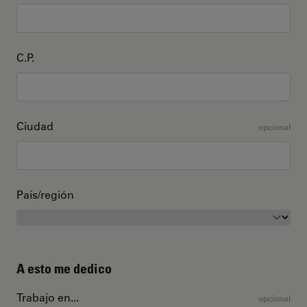
C.P.
Ciudad
opcional
País/región
A esto me dedico
Trabajo en...
opcional