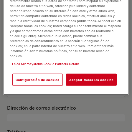
Este es mi perfil
directamente (como sus datos de contacto) para mejorar su experiencia
de uso de nuestro sitio web, ofrecerle publicidad y contenido
personalizado basado en su interacción con este y otros sitios web,
permitirle compartir contenido en redes sociales, efectuar análisis y
Título académico
opcional
medir la efectividad de nuestras campañas publicitarias. Al hacer clic en
“Aceptar todas las cookies”, usted otorga su consentimiento al respecto
y a que compartamos estos datos con nuestros socios (consulte el
enlace siguiente). Siempre que lo desee, puede cambiar sus
preferencias de consentimiento en la sección “Configuración de
cookies”, en la parte inferior de nuestro sitio web. Para obtener más
Nombre
información sobre nuestras políticas, consulte nuestro Aviso de
cookies.
Leica Microsystems Cookie Partners Details
Apellido
Configuración de cookies
Aceptar todas las cookies
Dirección de correo electrónico
Teléfono