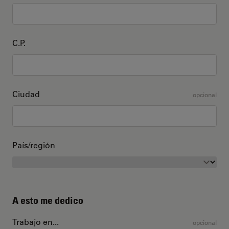
C.P.
Ciudad
opcional
País/región
A esto me dedico
Trabajo en...
opcional