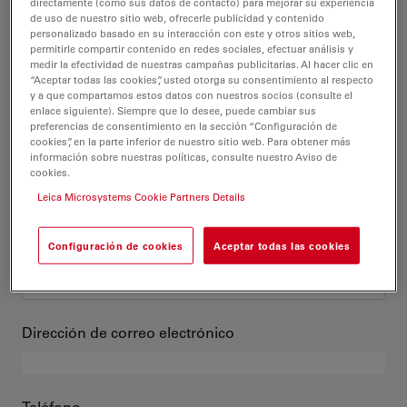
Este es mi perfil
directamente (como sus datos de contacto) para mejorar su experiencia
de uso de nuestro sitio web, ofrecerle publicidad y contenido
personalizado basado en su interacción con este y otros sitios web,
permitirle compartir contenido en redes sociales, efectuar análisis y
Título académico
opcional
medir la efectividad de nuestras campañas publicitarias. Al hacer clic en
“Aceptar todas las cookies”, usted otorga su consentimiento al respecto
y a que compartamos estos datos con nuestros socios (consulte el
enlace siguiente). Siempre que lo desee, puede cambiar sus
preferencias de consentimiento en la sección “Configuración de
cookies”, en la parte inferior de nuestro sitio web. Para obtener más
Nombre
información sobre nuestras políticas, consulte nuestro Aviso de
cookies.
Leica Microsystems Cookie Partners Details
Apellido
Configuración de cookies
Aceptar todas las cookies
Dirección de correo electrónico
Teléfono