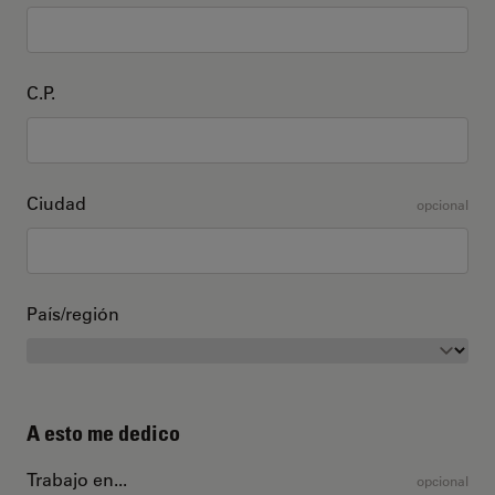
C.P.
Ciudad
opcional
País/región
A esto me dedico
Trabajo en...
opcional