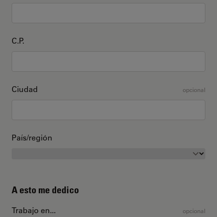
C.P.
Ciudad
opcional
País/región
A esto me dedico
Trabajo en...
opcional