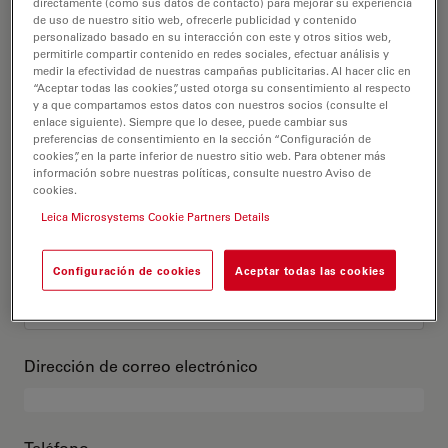
Este es mi perfil
directamente (como sus datos de contacto) para mejorar su experiencia
de uso de nuestro sitio web, ofrecerle publicidad y contenido
personalizado basado en su interacción con este y otros sitios web,
permitirle compartir contenido en redes sociales, efectuar análisis y
Título académico
opcional
medir la efectividad de nuestras campañas publicitarias. Al hacer clic en
“Aceptar todas las cookies”, usted otorga su consentimiento al respecto
y a que compartamos estos datos con nuestros socios (consulte el
enlace siguiente). Siempre que lo desee, puede cambiar sus
preferencias de consentimiento en la sección “Configuración de
cookies”, en la parte inferior de nuestro sitio web. Para obtener más
Nombre
información sobre nuestras políticas, consulte nuestro Aviso de
cookies.
Leica Microsystems Cookie Partners Details
Apellido
Configuración de cookies
Aceptar todas las cookies
Dirección de correo electrónico
Teléfono