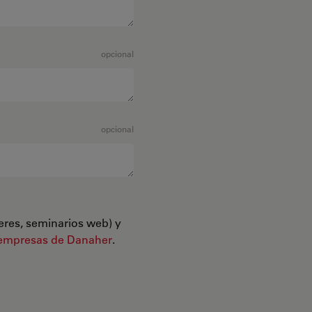
opcional
opcional
leres, seminarios web) y
empresas de Danaher
.