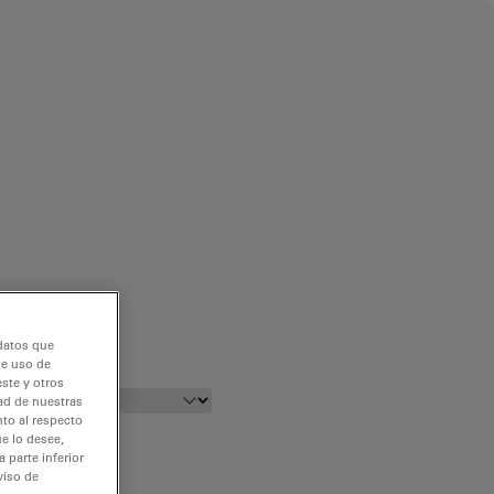
 datos que
de uso de
ste y otros
dad de nuestras
nto al respecto
e lo desee,
 parte inferior
viso de