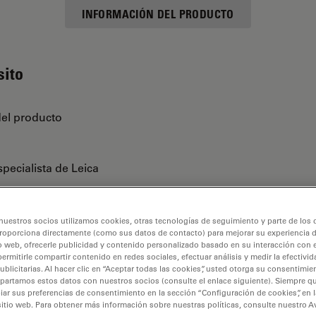
INFORMACIÓN DEL PRODUCTO
sito
del producto
pecialista de Leica
nuestros socios utilizamos cookies, otras tecnologías de seguimiento y parte de los
roporciona directamente (como sus datos de contacto) para mejorar su experiencia 
o web, ofrecerle publicidad y contenido personalizado basado en su interacción con e
permitirle compartir contenido en redes sociales, efectuar análisis y medir la efectivi
licitarias. Al hacer clic en “Aceptar todas las cookies”, usted otorga su consentimie
partamos estos datos con nuestros socios (consulte el enlace siguiente). Siempre qu
r sus preferencias de consentimiento en la sección “Configuración de cookies”, en la
sitio web. Para obtener más información sobre nuestras políticas, consulte nuestro A