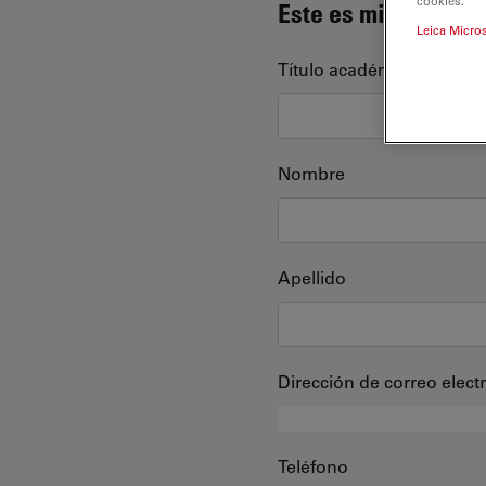
cookies.
Este es mi perfil
Leica Micro
Título académico
Nombre
Apellido
Dirección de correo elect
Teléfono