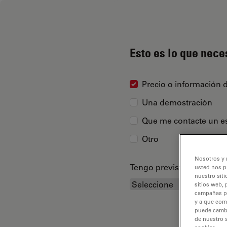
Esto es lo que nece
Precio o información 
Una demostración
Que me contacte un es
Otro
Nosotros y 
Tengo previsto adquirir...
usted nos p
nuestro siti
sitios web, 
campañas pub
y a que com
puede cambia
de nuestro 