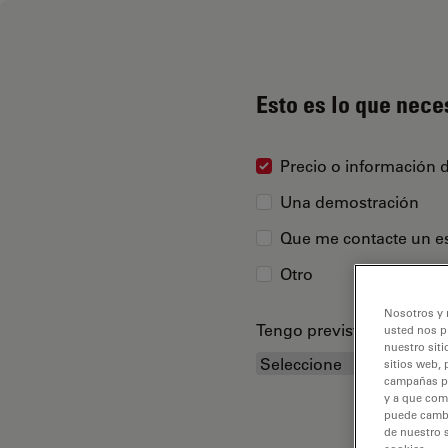
Esto es lo que nece
Precio o información 
Una demostración
Que me contacte un es
Otro
Nosotros y 
Tengo previsto adquirir...
usted nos p
nuestro siti
sitios web, 
campañas pub
y a que com
puede cambia
de nuestro 