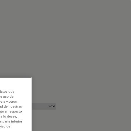
 datos que
de uso de
ste y otros
dad de nuestras
nto al respecto
e lo desee,
 parte inferior
viso de