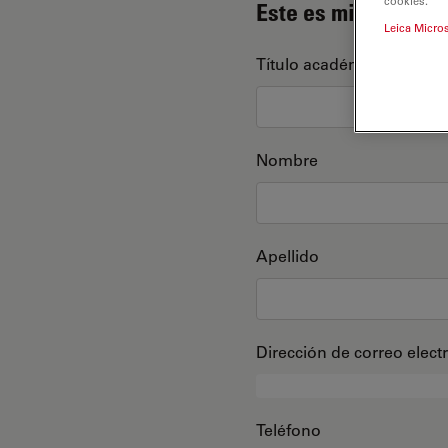
cookies.
Este es mi perfil
Leica Micro
Título académico
Nombre
Apellido
Dirección de correo elect
Teléfono