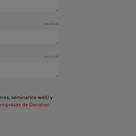
opcional
opcional
leres, seminarios web) y
empresas de Danaher
.