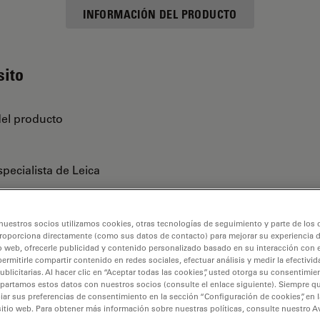
INFORMACIÓN DEL PRODUCTO
sito
del producto
pecialista de Leica
nuestros socios utilizamos cookies, otras tecnologías de seguimiento y parte de los
roporciona directamente (como sus datos de contacto) para mejorar su experiencia 
o web, ofrecerle publicidad y contenido personalizado basado en su interacción con e
permitirle compartir contenido en redes sociales, efectuar análisis y medir la efectivi
licitarias. Al hacer clic en “Aceptar todas las cookies”, usted otorga su consentimie
partamos estos datos con nuestros socios (consulte el enlace siguiente). Siempre qu
r sus preferencias de consentimiento en la sección “Configuración de cookies”, en la
sitio web. Para obtener más información sobre nuestras políticas, consulte nuestro A