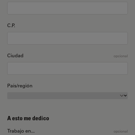
C.P.
Ciudad
opcional
País/región
A esto me dedico
Trabajo en...
opcional