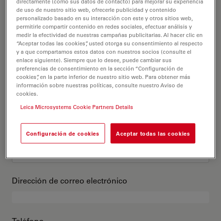
Este es mi perfil
directamente (como sus datos de contacto) para mejorar su experiencia
de uso de nuestro sitio web, ofrecerle publicidad y contenido
personalizado basado en su interacción con este y otros sitios web,
permitirle compartir contenido en redes sociales, efectuar análisis y
Título académico
opcional
medir la efectividad de nuestras campañas publicitarias. Al hacer clic en
“Aceptar todas las cookies”, usted otorga su consentimiento al respecto
y a que compartamos estos datos con nuestros socios (consulte el
enlace siguiente). Siempre que lo desee, puede cambiar sus
preferencias de consentimiento en la sección “Configuración de
cookies”, en la parte inferior de nuestro sitio web. Para obtener más
Nombre
información sobre nuestras políticas, consulte nuestro Aviso de
cookies.
Leica Microsystems Cookie Partners Details
Apellido
Configuración de cookies
Aceptar todas las cookies
Dirección de correo electrónico
Teléfono