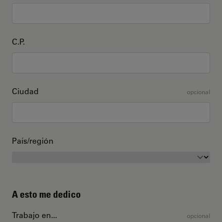
C.P.
Ciudad
opcional
País/región
A esto me dedico
Trabajo en...
opcional