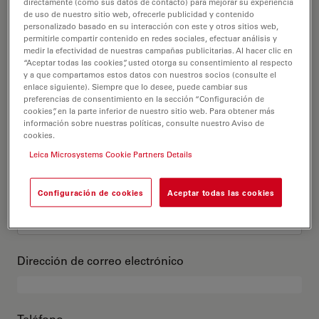
Este es mi perfil
directamente (como sus datos de contacto) para mejorar su experiencia
de uso de nuestro sitio web, ofrecerle publicidad y contenido
personalizado basado en su interacción con este y otros sitios web,
permitirle compartir contenido en redes sociales, efectuar análisis y
Título académico
opcional
medir la efectividad de nuestras campañas publicitarias. Al hacer clic en
“Aceptar todas las cookies”, usted otorga su consentimiento al respecto
y a que compartamos estos datos con nuestros socios (consulte el
enlace siguiente). Siempre que lo desee, puede cambiar sus
preferencias de consentimiento en la sección “Configuración de
cookies”, en la parte inferior de nuestro sitio web. Para obtener más
Nombre
información sobre nuestras políticas, consulte nuestro Aviso de
cookies.
Leica Microsystems Cookie Partners Details
Apellido
Configuración de cookies
Aceptar todas las cookies
Dirección de correo electrónico
Teléfono