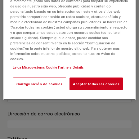
Este es mi perfil
directamente (como sus datos de contacto) para mejorar su experiencia
de uso de nuestro sitio web, ofrecerle publicidad y contenido
personalizado basado en su interacción con este y otros sitios web,
permitirle compartir contenido en redes sociales, efectuar análisis y
Título académico
opcional
medir la efectividad de nuestras campañas publicitarias. Al hacer clic en
“Aceptar todas las cookies”, usted otorga su consentimiento al respecto
y a que compartamos estos datos con nuestros socios (consulte el
enlace siguiente). Siempre que lo desee, puede cambiar sus
preferencias de consentimiento en la sección “Configuración de
cookies”, en la parte inferior de nuestro sitio web. Para obtener más
Nombre
información sobre nuestras políticas, consulte nuestro Aviso de
cookies.
Leica Microsystems Cookie Partners Details
Apellido
Configuración de cookies
Aceptar todas las cookies
Dirección de correo electrónico
Teléfono