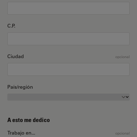
C.P.
Ciudad
opcional
País/región
A esto me dedico
Trabajo en...
opcional