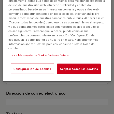
Este es mi perfil
directamente (como sus datos de contacto) para mejorar su experiencia
de uso de nuestro sitio web, ofrecerle publicidad y contenido
personalizado basado en su interacción con este y otros sitios web,
permitirle compartir contenido en redes sociales, efectuar análisis y
Título académico
opcional
medir la efectividad de nuestras campañas publicitarias. Al hacer clic en
“Aceptar todas las cookies”, usted otorga su consentimiento al respecto
y a que compartamos estos datos con nuestros socios (consulte el
enlace siguiente). Siempre que lo desee, puede cambiar sus
preferencias de consentimiento en la sección “Configuración de
cookies”, en la parte inferior de nuestro sitio web. Para obtener más
Nombre
información sobre nuestras políticas, consulte nuestro Aviso de
cookies.
Leica Microsystems Cookie Partners Details
Apellido
Configuración de cookies
Aceptar todas las cookies
Dirección de correo electrónico
Teléfono