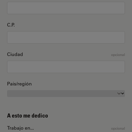
C.P.
Ciudad
opcional
País/región
A esto me dedico
Trabajo en...
opcional