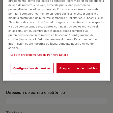
Este es mi perfil
directamente (como sus datos de contacto) para mejorar su experiencia
de uso de nuestro sitio web, ofrecerle publicidad y contenido
personalizado basado en su interacción con este y otros sitios web,
permitirle compartir contenido en redes sociales, efectuar análisis y
Título académico
opcional
medir la efectividad de nuestras campañas publicitarias. Al hacer clic en
“Aceptar todas las cookies”, usted otorga su consentimiento al respecto
y a que compartamos estos datos con nuestros socios (consulte el
enlace siguiente). Siempre que lo desee, puede cambiar sus
preferencias de consentimiento en la sección “Configuración de
cookies”, en la parte inferior de nuestro sitio web. Para obtener más
Nombre
información sobre nuestras políticas, consulte nuestro Aviso de
cookies.
Leica Microsystems Cookie Partners Details
Apellido
Configuración de cookies
Aceptar todas las cookies
Dirección de correo electrónico
Teléfono