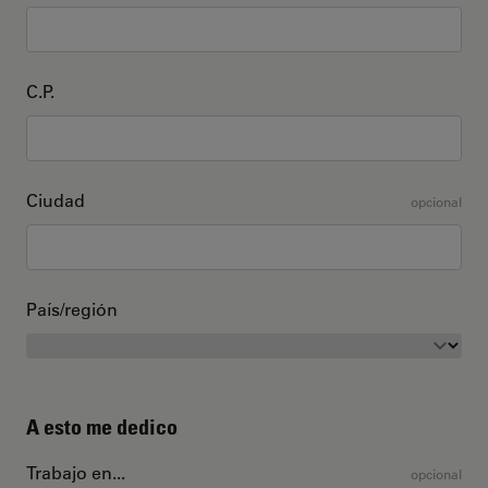
C.P.
Ciudad
opcional
País/región
A esto me dedico
Trabajo en...
opcional