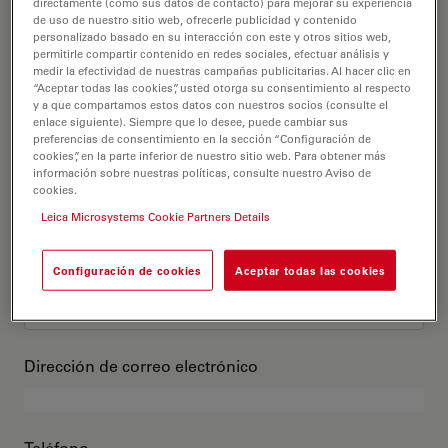
Este es mi perfil
directamente (como sus datos de contacto) para mejorar su experiencia
de uso de nuestro sitio web, ofrecerle publicidad y contenido
personalizado basado en su interacción con este y otros sitios web,
permitirle compartir contenido en redes sociales, efectuar análisis y
Título académico
opcional
medir la efectividad de nuestras campañas publicitarias. Al hacer clic en
“Aceptar todas las cookies”, usted otorga su consentimiento al respecto
y a que compartamos estos datos con nuestros socios (consulte el
enlace siguiente). Siempre que lo desee, puede cambiar sus
preferencias de consentimiento en la sección “Configuración de
cookies”, en la parte inferior de nuestro sitio web. Para obtener más
Nombre
información sobre nuestras políticas, consulte nuestro Aviso de
cookies.
Leica Microsystems Cookie Partners Details
Apellido
Configuración de cookies
Aceptar todas las cookies
Dirección de correo electrónico
Teléfono