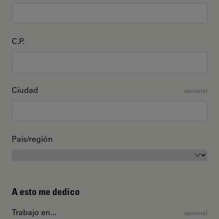
C.P.
Ciudad
opcional
País/región
A esto me dedico
Trabajo en...
opcional