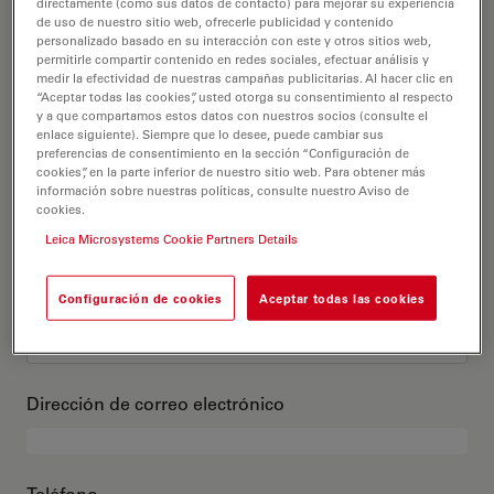
Este es mi perfil
directamente (como sus datos de contacto) para mejorar su experiencia
de uso de nuestro sitio web, ofrecerle publicidad y contenido
personalizado basado en su interacción con este y otros sitios web,
permitirle compartir contenido en redes sociales, efectuar análisis y
Título académico
opcional
medir la efectividad de nuestras campañas publicitarias. Al hacer clic en
“Aceptar todas las cookies”, usted otorga su consentimiento al respecto
y a que compartamos estos datos con nuestros socios (consulte el
enlace siguiente). Siempre que lo desee, puede cambiar sus
preferencias de consentimiento en la sección “Configuración de
cookies”, en la parte inferior de nuestro sitio web. Para obtener más
Nombre
información sobre nuestras políticas, consulte nuestro Aviso de
cookies.
Leica Microsystems Cookie Partners Details
Apellido
Configuración de cookies
Aceptar todas las cookies
Dirección de correo electrónico
Teléfono