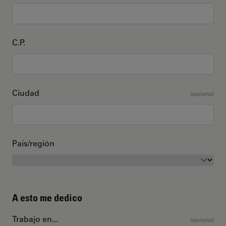
C.P.
Ciudad
opcional
País/región
A esto me dedico
Trabajo en...
opcional