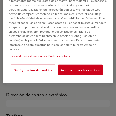
Este es mi perfil
directamente (como sus datos de contacto) para mejorar su experiencia
de uso de nuestro sitio web, ofrecerle publicidad y contenido
personalizado basado en su interacción con este y otros sitios web,
permitirle compartir contenido en redes sociales, efectuar análisis y
Título académico
opcional
medir la efectividad de nuestras campañas publicitarias. Al hacer clic en
“Aceptar todas las cookies”, usted otorga su consentimiento al respecto
y a que compartamos estos datos con nuestros socios (consulte el
enlace siguiente). Siempre que lo desee, puede cambiar sus
preferencias de consentimiento en la sección “Configuración de
cookies”, en la parte inferior de nuestro sitio web. Para obtener más
Nombre
información sobre nuestras políticas, consulte nuestro Aviso de
cookies.
Leica Microsystems Cookie Partners Details
Apellido
Configuración de cookies
Aceptar todas las cookies
Dirección de correo electrónico
Teléfono