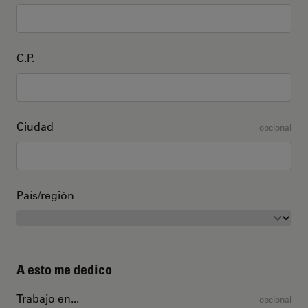
C.P.
Ciudad
opcional
País/región
A esto me dedico
Trabajo en...
opcional