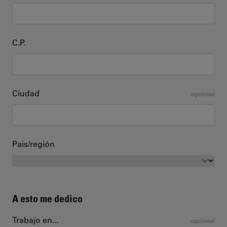
C.P.
Ciudad
opcional
País/región
A esto me dedico
Trabajo en...
opcional