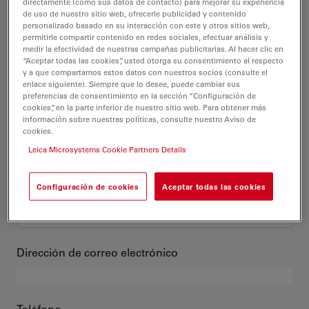
Este es mi perfil
directamente (como sus datos de contacto) para mejorar su experiencia
de uso de nuestro sitio web, ofrecerle publicidad y contenido
personalizado basado en su interacción con este y otros sitios web,
permitirle compartir contenido en redes sociales, efectuar análisis y
Título académico
opcional
medir la efectividad de nuestras campañas publicitarias. Al hacer clic en
“Aceptar todas las cookies”, usted otorga su consentimiento al respecto
y a que compartamos estos datos con nuestros socios (consulte el
enlace siguiente). Siempre que lo desee, puede cambiar sus
preferencias de consentimiento en la sección “Configuración de
cookies”, en la parte inferior de nuestro sitio web. Para obtener más
Nombre
información sobre nuestras políticas, consulte nuestro Aviso de
cookies.
Leica Microsystems Cookie Partners Details
Apellido
Configuración de cookies
Aceptar todas las cookies
Dirección de correo electrónico
Teléfono