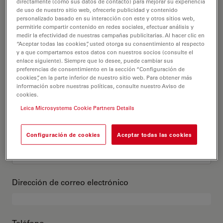
Este es mi perfil
directamente (como sus datos de contacto) para mejorar su experiencia
de uso de nuestro sitio web, ofrecerle publicidad y contenido
personalizado basado en su interacción con este y otros sitios web,
permitirle compartir contenido en redes sociales, efectuar análisis y
Título académico
opcional
medir la efectividad de nuestras campañas publicitarias. Al hacer clic en
“Aceptar todas las cookies”, usted otorga su consentimiento al respecto
y a que compartamos estos datos con nuestros socios (consulte el
enlace siguiente). Siempre que lo desee, puede cambiar sus
preferencias de consentimiento en la sección “Configuración de
cookies”, en la parte inferior de nuestro sitio web. Para obtener más
Nombre
información sobre nuestras políticas, consulte nuestro Aviso de
cookies.
Leica Microsystems Cookie Partners Details
Apellido
Configuración de cookies
Aceptar todas las cookies
Dirección de correo electrónico
Teléfono