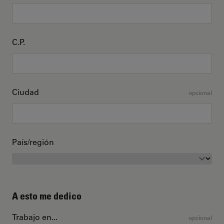
C.P.
Ciudad
opcional
País/región
A esto me dedico
Trabajo en...
opcional