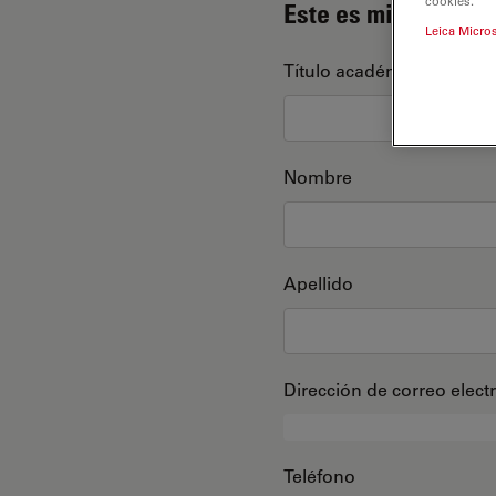
cookies.
Este es mi perfil
Leica Micro
Título académico
Nombre
Apellido
Dirección de correo elect
Teléfono