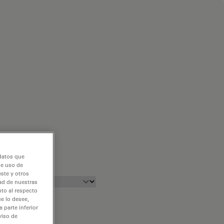
 datos que
de uso de
ste y otros
dad de nuestras
nto al respecto
e lo desee,
 parte inferior
viso de