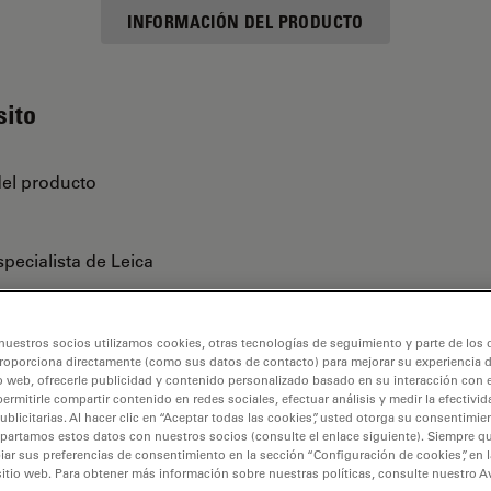
INFORMACIÓN DEL PRODUCTO
sito
del producto
pecialista de Leica
nuestros socios utilizamos cookies, otras tecnologías de seguimiento y parte de los
roporciona directamente (como sus datos de contacto) para mejorar su experiencia 
o web, ofrecerle publicidad y contenido personalizado basado en su interacción con e
permitirle compartir contenido en redes sociales, efectuar análisis y medir la efectivi
licitarias. Al hacer clic en “Aceptar todas las cookies”, usted otorga su consentimie
partamos estos datos con nuestros socios (consulte el enlace siguiente). Siempre qu
r sus preferencias de consentimiento en la sección “Configuración de cookies”, en la
sitio web. Para obtener más información sobre nuestras políticas, consulte nuestro A