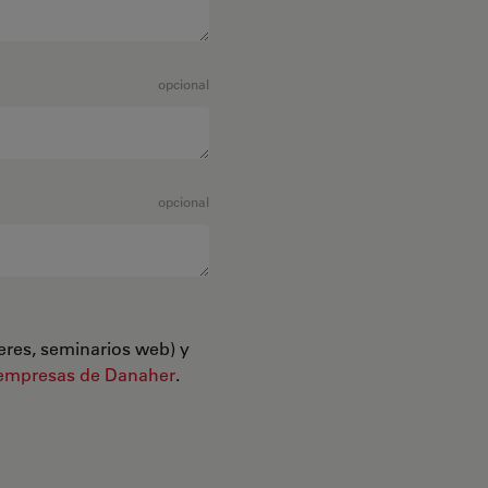
opcional
opcional
leres, seminarios web) y
empresas de Danaher
.