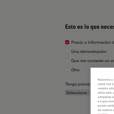
Esto es lo que nece
Precio o información 
Una demostración
Que me contacte un es
Otro
Nosotros y 
Tengo previsto adquirir...
usted nos p
nuestro siti
sitios web, 
campañas pub
y a que com
puede cambia
de nuestro 