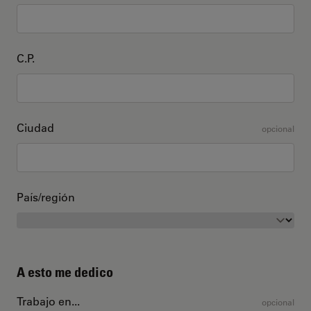
C.P.
Ciudad
opcional
País/región
A esto me dedico
Trabajo en...
opcional