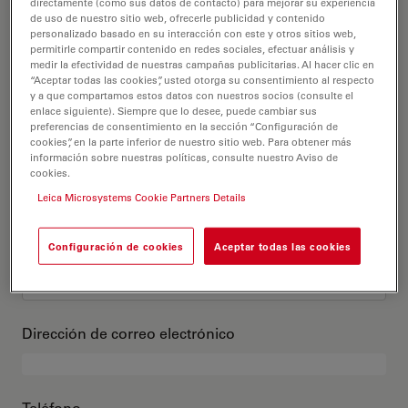
Este es mi perfil
directamente (como sus datos de contacto) para mejorar su experiencia
de uso de nuestro sitio web, ofrecerle publicidad y contenido
personalizado basado en su interacción con este y otros sitios web,
permitirle compartir contenido en redes sociales, efectuar análisis y
Título académico
opcional
medir la efectividad de nuestras campañas publicitarias. Al hacer clic en
“Aceptar todas las cookies”, usted otorga su consentimiento al respecto
y a que compartamos estos datos con nuestros socios (consulte el
enlace siguiente). Siempre que lo desee, puede cambiar sus
preferencias de consentimiento en la sección “Configuración de
cookies”, en la parte inferior de nuestro sitio web. Para obtener más
Nombre
información sobre nuestras políticas, consulte nuestro Aviso de
cookies.
Leica Microsystems Cookie Partners Details
Apellido
Configuración de cookies
Aceptar todas las cookies
Dirección de correo electrónico
Teléfono