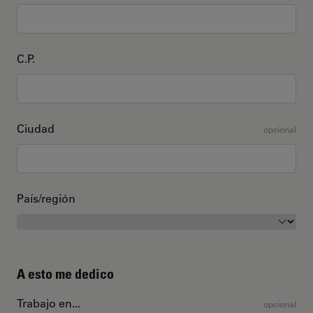
C.P.
Ciudad
opcional
País/región
A esto me dedico
Trabajo en...
opcional