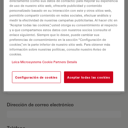
Este es mi perfil
directamente (como sus datos de contacto) para mejorar su experiencia
de uso de nuestro sitio web, ofrecerle publicidad y contenido
personalizado basado en su interacción con este y otros sitios web,
permitirle compartir contenido en redes sociales, efectuar análisis y
Título académico
opcional
medir la efectividad de nuestras campañas publicitarias. Al hacer clic en
“Aceptar todas las cookies”, usted otorga su consentimiento al respecto
y a que compartamos estos datos con nuestros socios (consulte el
enlace siguiente). Siempre que lo desee, puede cambiar sus
preferencias de consentimiento en la sección “Configuración de
cookies”, en la parte inferior de nuestro sitio web. Para obtener más
Nombre
información sobre nuestras políticas, consulte nuestro Aviso de
cookies.
Leica Microsystems Cookie Partners Details
Apellido
Configuración de cookies
Aceptar todas las cookies
Dirección de correo electrónico
Teléfono