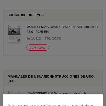
BROCHURE OR FLYER
Wireless footwswitch Brochure MC 00010319
28.01.2025 EN
Jul 27, 2026
PDF, 272 KB
DOWNLOAD
MANUALES DE USUARIO/INSTRUCCIONES DE USO
(IFU)
10746233-02 UM Wireless Footswitch
Bulgarian
Jul 27, 2026
PDF, 2 MB
Nosotros y nuestros socios utilizamos cookies, otras tecnologías de