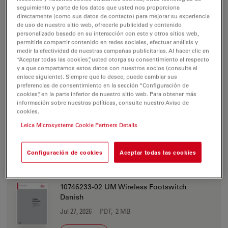
seguimiento y parte de los datos que usted nos proporciona
directamente (como sus datos de contacto) para mejorar su experiencia
DOWNLOAD
de uso de nuestro sitio web, ofrecerle publicidad y contenido
personalizado basado en su interacción con este y otros sitios web,
permitirle compartir contenido en redes sociales, efectuar análisis y
10746233-02 UM Wireless Footswitch
medir la efectividad de nuestras campañas publicitarias. Al hacer clic en
Chinese
“Aceptar todas las cookies”, usted otorga su consentimiento al respecto
y a que compartamos estos datos con nuestros socios (consulte el
Jul 27, 2026
PDF, 2 MB
enlace siguiente). Siempre que lo desee, puede cambiar sus
preferencias de consentimiento en la sección “Configuración de
DOWNLOAD
cookies”, en la parte inferior de nuestro sitio web. Para obtener más
información sobre nuestras políticas, consulte nuestro Aviso de
cookies.
10746233-02 UM Wireless Footswitch Czech
Leica Microsystems Cookie Partners Details
Jul 27, 2026
PDF, 2 MB
Configuración de cookies
Aceptar todas las cookies
DOWNLOAD
10746233-02 UM Wireless Footswitch
Danish
Jul 27, 2026
PDF, 2 MB