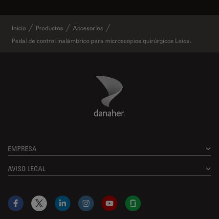
Inicio
Productos
Accesorios
Pedal de control inalámbrico para microscopios quirúrgicos Leica.
Danaher Logo
Footer
EMPRESA
AVISO LEGAL
Facebook
X
LinkedIn
Instagram
YouTube
Glassdoor