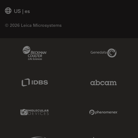
US
|
es
© 2026 Leica Microsystems
Beckman Coulter Link
Genedata Link
IDBS Link
Abcam Limited
Molecular Devices Link
Phenomenex L
Sciex Link
Aldevron Link