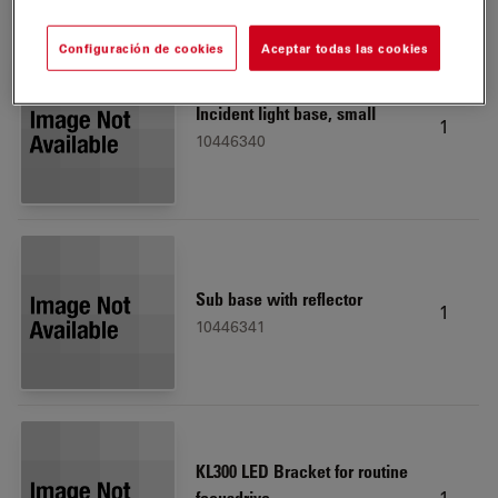
Configuración de cookies
Aceptar todas las cookies
Incident light base, small
1
10446340
Sub base with reflector
1
10446341
KL300 LED Bracket for routine
1