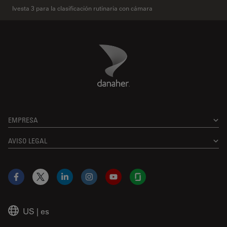
Ivesta 3 para la clasificación rutinaria con cámara
Danaher Logo
Footer
EMPRESA
AVISO LEGAL
Facebook
X
LinkedIn
Instagram
YouTube
Glassdoor
US
|
es