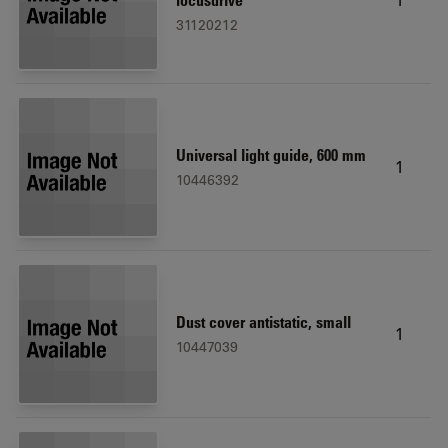
focusdrive
31120212
Universal light guide, 600 mm
1
10446392
Dust cover antistatic, small
1
10447039