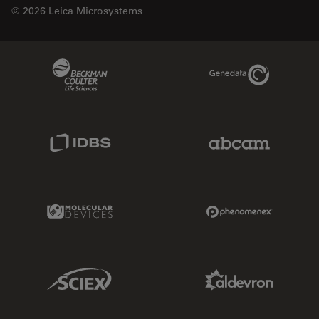
© 2026 Leica Microsystems
Beckman Coulter Link
Genedata Link
IDBS Link
Abcam Limited
Molecular Devices Link
Phenomenex L
Sciex Link
Aldevron Link