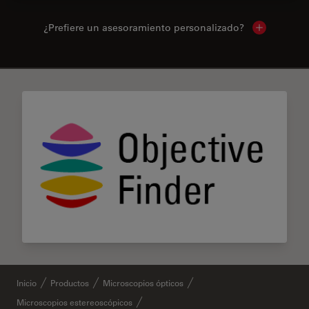
¿Prefiere un asesoramiento personalizado?
Show local 
✕
Inicio
Productos
Microscopios ópticos
Microscopios estereoscópicos