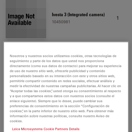
Ivesta 3 (Integrated camera)
1
10450981
Nosotros y nuestros socios utilizamos cookies, otras tecnologías de
Eyepiece 10x/23B, adj.,
seguimiento y parte de los datos que usted nos proporciona
directamente (como sus datos de contacto) para mejorar su experiencia
2
eyeglasses
de uso de nuestro sitio web, ofrecerle publicidad y contenido
10447137
personalizado basado en su interacción con este y otros sitios web,
permitirle compartir contenido en redes sociales, efectuar análisis y
medir la efectividad de nuestras campañas publicitarias. Al hacer clic en
“Aceptar todas las cookies”, usted otorga su consentimiento al respecto
y a que compartamos estos datos con nuestros socios (consulte el
enlace siguiente). Siempre que lo desee, puede cambiar sus
preferencias de consentimiento en la sección “Configuración de
cookies”, en la parte inferior de nuestro sitio web. Para obtener más
Focus column for S-Line
1
información sobre nuestras políticas, consulte nuestro Aviso de
10446339
cookies.
Leica Microsystems Cookie Partners Details