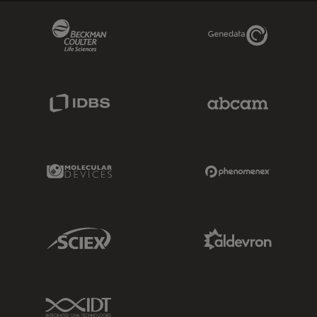
Beckman Coulter Link
Genedata Link
IDBS Link
Abcam Limited
Molecular Devices Link
Phenomenex L
Sciex Link
Aldevron Link
IDT Link