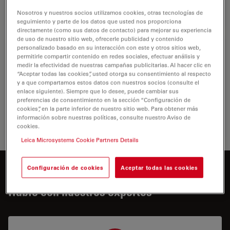
Cultivo 
Nosotros y nuestros socios utilizamos cookies, otras tecnologías de
seguimiento y parte de los datos que usted nos proporciona
directamente (como sus datos de contacto) para mejorar su experiencia
de uso de nuestro sitio web, ofrecerle publicidad y contenido
Biopharma
personalizado basado en su interacción con este y otros sitios web,
permitirle compartir contenido en redes sociales, efectuar análisis y
medir la efectividad de nuestras campañas publicitarias. Al hacer clic en
Para el sector biofarmacéutico, las soluciones de Leica
“Aceptar todas las cookies”, usted otorga su consentimiento al respecto
ayudan a acelerar el descubrimiento de fármacos,
y a que compartamos estos datos con nuestros socios (consulte el
mejoran el análisis celular y garantizan la integridad de
enlace siguiente). Siempre que lo desee, puede cambiar sus
los datos de acuerdo con la…
preferencias de consentimiento en la sección “Configuración de
cookies”, en la parte inferior de nuestro sitio web. Para obtener más
información sobre nuestras políticas, consulte nuestro Aviso de
Biopha
cookies.
Leica Microsystems Cookie Partners Details
Configuración de cookies
Aceptar todas las cookies
¿Desea saber más?
Hable con nuestros expertos