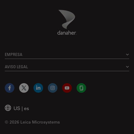
Danaher Logo
Footer
EMPRESA
AVISO LEGAL
Facebook
X
LinkedIn
Instagram
YouTube
Glassdoor
US
|
es
© 2026 Leica Microsystems