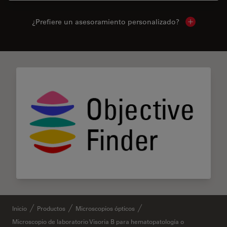
¿Prefiere un asesoramiento personalizado?
Show local 
Inicio
Productos
Microscopios ópticos
Microscopio de laboratorio Visoria B para hematopatología o