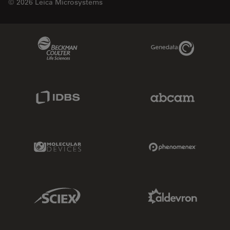
© 2026 Leica Microsystems
Beckman Coulter Link
Genedata Link
IDBS Link
Abcam Limited
Molecular Devices Link
Phenomenex L
Sciex Link
Aldevron Link