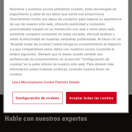
comunidad científica gracias a un elevado grado de…
Nosotros y nuestros socios utilizamos cookies, otras tecnologías de
seguimiento y parte de los datos que usted nos proporciona
Microsc
directamente (como sus datos de contacto) para mejorar su experiencia
de uso de nuestro sitio web, ofrecerle publicidad y contenido
personalizado basado en su interacción con este y otros sitios web,
permitirle compartir contenido en redes sociales, efectuar análisis y
Patología clínica
medir la efectividad de nuestras campañas publicitarias. Al hacer clic en
“Aceptar todas las cookies”, usted otorga su consentimiento al respecto
Descubra cómo las soluciones de microscopio para
y a que compartamos estos datos con nuestros socios (consulte el
patología de Leica ayudan a los patólogos clínicos a
enlace siguiente). Siempre que lo desee, puede cambiar sus
diagnosticar infecciones y enfermedades en fluidos y
preferencias de consentimiento en la sección “Configuración de
cookies”, en la parte inferior de nuestro sitio web. Para obtener más
tejidos corporales.
información sobre nuestras políticas, consulte nuestro Aviso de
cookies.
Patologí
Leica Microsystems Cookie Partners Details
Configuración de cookies
Aceptar todas las cookies
¿Desea saber más?
Hable con nuestros expertos