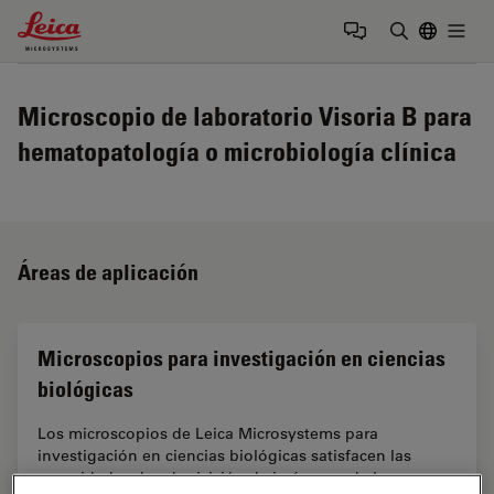
Leica Microsystems Logo
Togg
Introduzca
Microscopio de laboratorio Visoria B para
hematopatología o microbiología clínica
Áreas de aplicación
Microscopios para investigación en ciencias
biológicas
Los microscopios de Leica Microsystems para
investigación en ciencias biológicas satisfacen las
necesidades de adquisición de imágenes de la