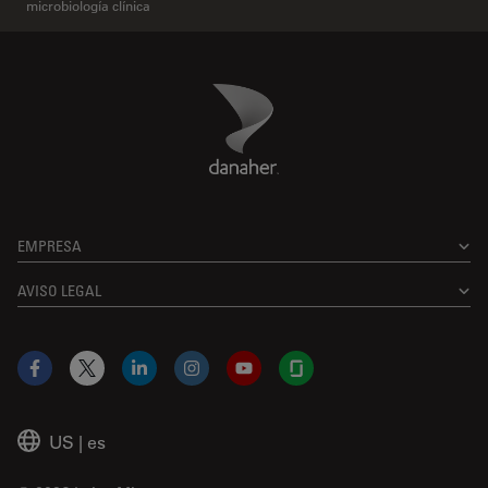
microbiología clínica
Danaher Logo
Footer
EMPRESA
AVISO LEGAL
Facebook
X
LinkedIn
Instagram
YouTube
Glassdoor
US
|
es