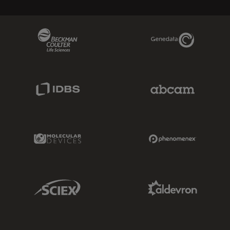
Beckman Coulter Link
Genedata Link
IDBS Link
Abcam Limited
Molecular Devices Link
Phenomenex L
Sciex Link
Aldevron Link