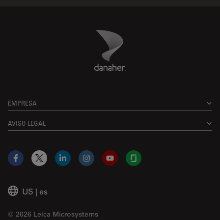
Danaher Logo
Footer
EMPRESA
AVISO LEGAL
Facebook
X
LinkedIn
Instagram
YouTube
Glassdoor
US
|
es
© 2026 Leica Microsystems