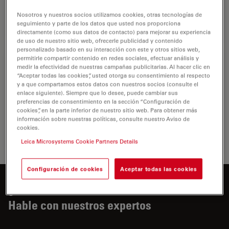
comunidad científica gracias a un elevado grado de…
Nosotros y nuestros socios utilizamos cookies, otras tecnologías de
seguimiento y parte de los datos que usted nos proporciona
Microsc
directamente (como sus datos de contacto) para mejorar su experiencia
de uso de nuestro sitio web, ofrecerle publicidad y contenido
personalizado basado en su interacción con este y otros sitios web,
permitirle compartir contenido en redes sociales, efectuar análisis y
Patología clínica
medir la efectividad de nuestras campañas publicitarias. Al hacer clic en
“Aceptar todas las cookies”, usted otorga su consentimiento al respecto
Descubra cómo las soluciones de microscopio para
y a que compartamos estos datos con nuestros socios (consulte el
patología de Leica ayudan a los patólogos clínicos a
enlace siguiente). Siempre que lo desee, puede cambiar sus
preferencias de consentimiento en la sección “Configuración de
diagnosticar infecciones y enfermedades en fluidos y
cookies”, en la parte inferior de nuestro sitio web. Para obtener más
tejidos corporales.
información sobre nuestras políticas, consulte nuestro Aviso de
cookies.
Patologí
Leica Microsystems Cookie Partners Details
Configuración de cookies
Aceptar todas las cookies
¿Desea saber más?
Hable con nuestros expertos