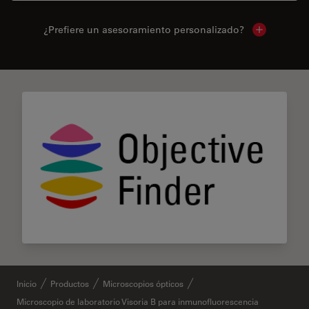
¿Prefiere un asesoramiento personalizado?
Show local 
Inicio
Productos
Microscopios ópticos
Microscopio de laboratorio Visoria B para inmunofluorescencia