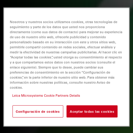
Nosotros y nuestros socios utilizamos cookies, otras tecnologías de
seguimiento y parte de los datos que usted nos proporciona
directamente (como sus datos de contacto) para mejorar su experiencia
de uso de nuestro sitio web, ofrecerle publicidad y contenido
personalizado basado en su interacción con este y otros sitios web,
permitirle compartir contenido en redes sociales, efectuar análisis y
medir la efectividad de nuestras campañas publicitarias. Al hacer clic en
“Aceptar todas las cookies”, usted otorga su consentimiento al respecto
y a que compartamos estos datos con nuestros socios (consulte el
enlace siguiente). Siempre que lo desee, puede cambiar sus
preferencias de consentimiento en la sección “Configuración de
cookies”, en la parte inferior de nuestro sitio web. Para obtener más
información sobre nuestras políticas, consulte nuestro Aviso de
cookies.
Leica Microsystems Cookie Partners Details
Configuración de cookies
Aceptar todas las cookies