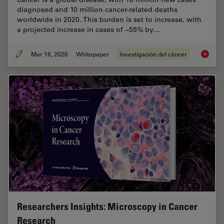
diagnosed and 10 million cancer-related deaths
worldwide in 2020. This burden is set to increase, with
a projected increase in cases of ~55% by…
Mar 16, 2026
Whitepaper
Investigación del cáncer
History
Researchers Insights: Microscopy in Cancer
Research