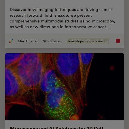
Discover how imaging techniques are driving cancer
research forward. In this issue, we present
comprehensive multimodal studies using microscopy,
as well as new directions in intraoperative cancer…
Mar 11, 2026
Whitepaper
Investigación del cáncer
Researc
Microscopy and AI Solutions for 2D Cell