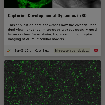
Capturing Developmental Dynamics in 3D
This application note showcases how the Viventis Deep
dual-view light sheet microscope was successfully used
by researchers for exploring high-resolution, long-term
imaging of 3D multicellular models…
Sep 03, 2025
Case Study
Microscopía de hoja de luz
Capturi