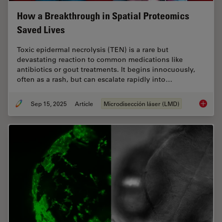
How a Breakthrough in Spatial Proteomics
Saved Lives
Toxic epidermal necrolysis (TEN) is a rare but
devastating reaction to common medications like
antibiotics or gout treatments. It begins innocuously,
often as a rash, but can escalate rapidly into…
Sep 15, 2025
Article
Microdisección láser (LMD)
How a B