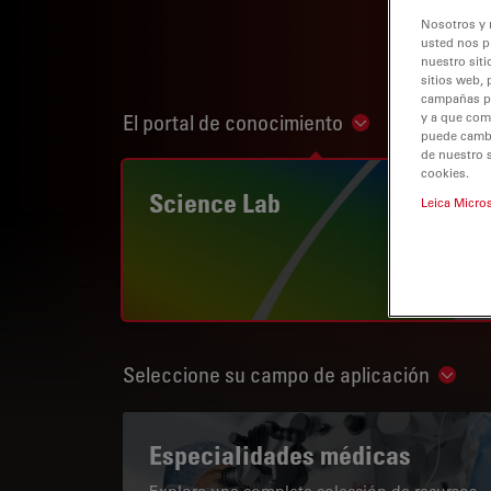
Nosotros y 
usted nos p
nuestro siti
sitios web, 
campañas pub
El portal de conocimiento
y a que com
Show subnaviga
puede cambia
de nuestro 
cookies.
Science Lab
Leica Micro
Seleccione su campo de aplicación
Show 
Especialidades médicas
Explore una completa colección de recursos