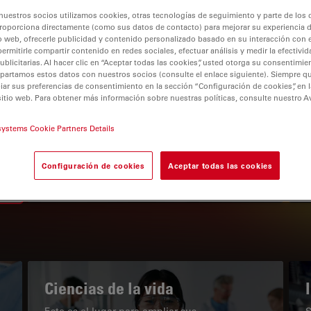
nuestros socios utilizamos cookies, otras tecnologías de seguimiento y parte de los
roporciona directamente (como sus datos de contacto) para mejorar su experiencia 
o web, ofrecerle publicidad y contenido personalizado basado en su interacción con e
permitirle compartir contenido en redes sociales, efectuar análisis y medir la efectivi
licitarias. Al hacer clic en “Aceptar todas las cookies”, usted otorga su consentimie
partamos estos datos con nuestros socios (consulte el enlace siguiente). Siempre qu
tion
r sus preferencias de consentimiento en la sección “Configuración de cookies”, en la
sitio web. Para obtener más información sobre nuestras políticas, consulte nuestro A
EL PORTAL DE CONOCIMIENTO
systems Cookie Partners Details
Nuestros últimos artículos
Configuración de cookies
Aceptar todas las cookies
Read arti
subnavigation
Ciencias de la vida
Este es el lugar para ampliar sus
S