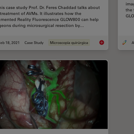
ima
this case study Prof. Dr. Feres Chaddad talks about
the 
 treatment of AVMs. It illustrates how the
GLO
mented Reality Fluorescence GLOW800 can help
geons during microsurgical resection by…
eb 18, 2021
Case Study
Microscopía quirúrgica
A
GLOW800 Augmented 