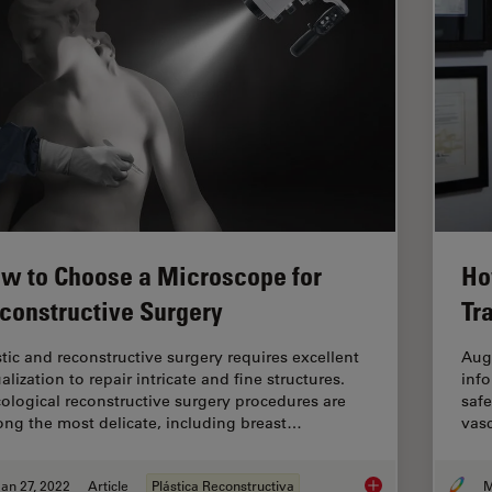
w to Choose a Microscope for
Ho
constructive Surgery
Tr
stic and reconstructive surgery requires excellent
Aug
alization to repair intricate and fine structures.
info
ological reconstructive surgery procedures are
safe
ng the most delicate, including breast…
vas
an 27, 2022
Article
Plástica Reconstructiva
M
How to Choose a Mic