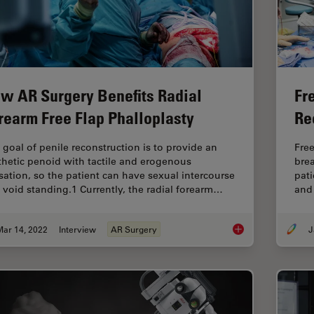
w AR Surgery Benefits Radial
Fr
rearm Free Flap Phalloplasty
Re
 goal of penile reconstruction is to provide an
Free
thetic penoid with tactile and erogenous
brea
sation, so the patient can have sexual intercourse
pati
 void standing.1 Currently, the radial forearm…
and 
Mar 14, 2022
Interview
AR Surgery
J
How AR Surgery Bene