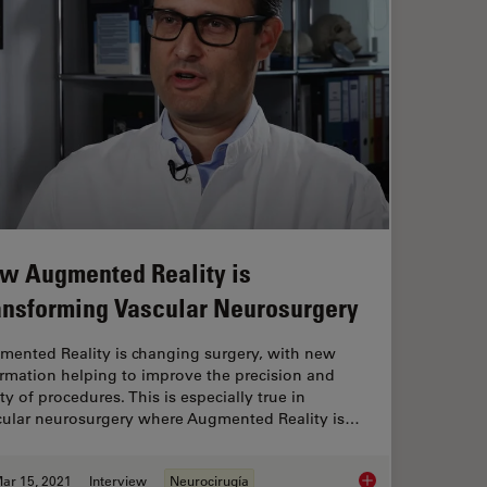
w Augmented Reality is
ansforming Vascular Neurosurgery
mented Reality is changing surgery, with new
rmation helping to improve the precision and
ty of procedures. This is especially true in
cular neurosurgery where Augmented Reality is…
ar 15, 2021
Interview
Neurocirugía
roscope for Reconstructive Surgery
How Augmented Reali