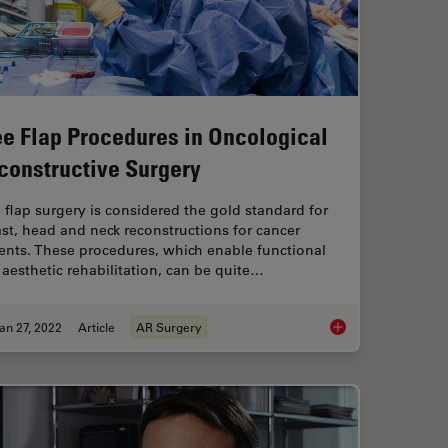
ee Flap Procedures in Oncological
constructive Surgery
 flap surgery is considered the gold standard for
st, head and neck reconstructions for cancer
ents. These procedures, which enable functional
aesthetic rehabilitation, can be quite…
an 27, 2022
Article
AR Surgery
fits Radial Forearm Free Flap Phalloplasty
Free Flap Procedures