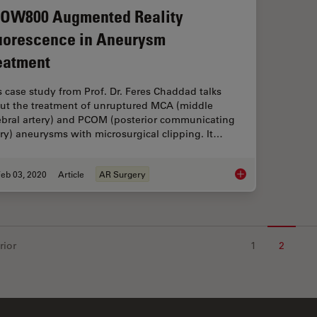
OW800 Augmented Reality
uorescence in Aneurysm
eatment
s case study from Prof. Dr. Feres Chaddad talks
ut the treatment of unruptured MCA (middle
ebral artery) and PCOM (posterior communicating
ery) aneurysms with microsurgical clipping. It…
eb 03, 2020
Article
AR Surgery
GLOW800 Augmented 
rior
1
2