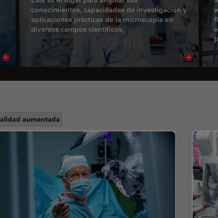
conocimientos, capacidades de investigación y
w
aplicaciones prácticas de la microscopía en
f
diversos campos científicos.
e
p
Read article
Read arti
alidad aumentada