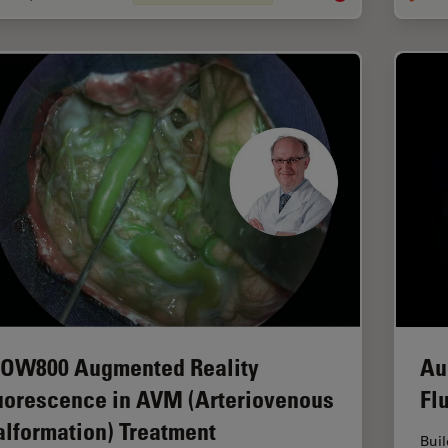
OW800 Augmented Reality
Au
uorescence in AVM (Arteriovenous
Fl
lformation) Treatment
Buil