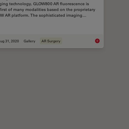
ging technology, GLOW800 AR fluorescence is
first of many modalities based on the proprietary
W AR platform. The sophisticated imaging…
ug 31, 2020
Gallery
AR Surgery
Reality Fluorescence in AVM (Arteriovenous Malformation) Treatment
Augmented Reality (