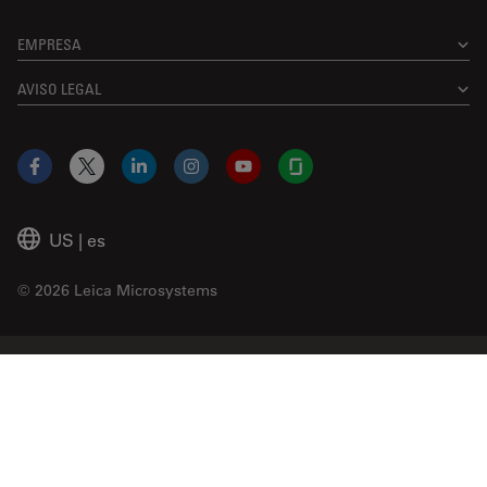
EMPRESA
AVISO LEGAL
Facebook
X
LinkedIn
Instagram
YouTube
Glassdoor
US
|
es
© 2026 Leica Microsystems
Beckman Coulter Link
Genedata Link
IDBS Link
Abcam Limited