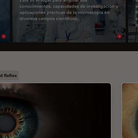
conocimientos, capacidades de investigación y
w
aplicaciones prácticas de la microscopía en
f
diversos campos científicos.
e
p
Read article
Read arti
d Reflex