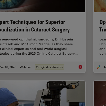
pert Techniques for Superior
Op
sualization in Cataract Surgery
Tr
n renowned ophthalmic surgeons, Dr. Hussein
Lear
uhtaseb and Mr. Simon Madge, as they share
Coh
r clinical expertise and real-world surgical
and 
ategies during the 2025 Online Cataract Surgery…
dono
Mar 18, 2026
Webinar
Cirugía de cataratas
M
Expert Techniques fo