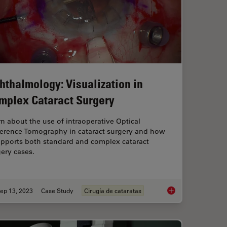
hthalmology: Visualization in
mplex Cataract Surgery
n about the use of intraoperative Optical
erence Tomography in cataract surgery and how
upports both standard and complex cataract
ery cases.
ep 13, 2023
Case Study
Cirugía de cataratas
c Microscope? Gain Peers Insights from Dr. Dhami
Ophthalmology: Visua