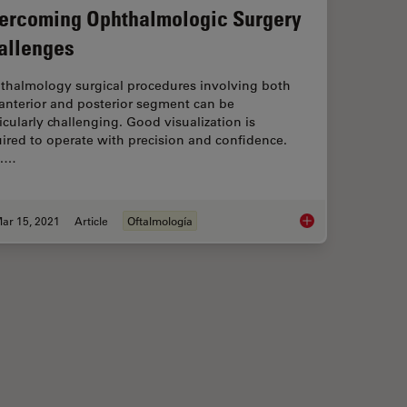
ercoming Ophthalmologic Surgery
allenges
thalmology surgical procedures involving both
anterior and posterior segment can be
icularly challenging. Good visualization is
ired to operate with precision and confidence.
f.…
ar 15, 2021
Article
Oftalmología
e of Intraoperative OCT in Cataract Surgery
Overcoming Ophthal