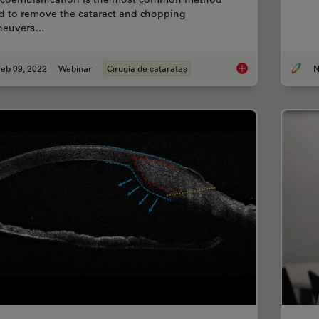
d to remove the cataract and chopping
neuvers…
eb 09, 2022
Webinar
Cirugía de cataratas
N
Dr. Tawfik Shares hi