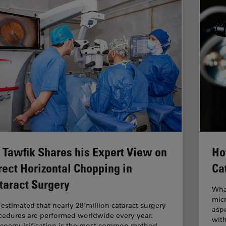
. Tawfik Shares his Expert View on
Ho
rect Horizontal Chopping in
Ca
taract Surgery
What
micr
s estimated that nearly 28 million cataract surgery
aspe
cedures are performed worldwide every year.
wit
coemulsification is the most common method