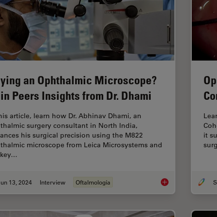
ying an Ophthalmic Microscope?
Op
in Peers Insights from Dr. Dhami
Co
this article, learn how Dr. Abhinav Dhami, an
Lear
thalmic surgery consultant in North India,
Coh
ances his surgical precision using the M822
it s
thalmic microscope from Leica Microsystems and
surg
 key…
un 13, 2024
Interview
Oftalmología
S
Buying an Ophthalmi