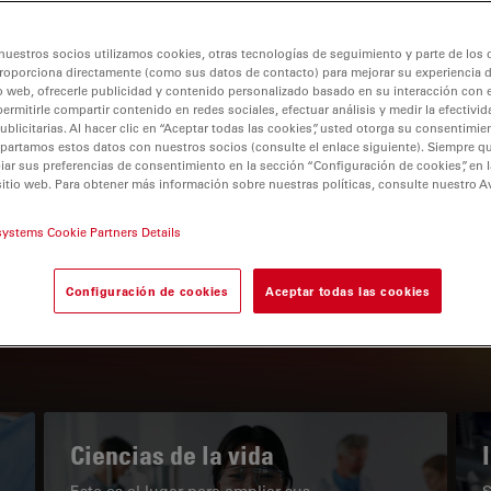
nuestros socios utilizamos cookies, otras tecnologías de seguimiento y parte de los
roporciona directamente (como sus datos de contacto) para mejorar su experiencia 
o web, ofrecerle publicidad y contenido personalizado basado en su interacción con e
permitirle compartir contenido en redes sociales, efectuar análisis y medir la efectivi
tion
licitarias. Al hacer clic en “Aceptar todas las cookies”, usted otorga su consentimie
partamos estos datos con nuestros socios (consulte el enlace siguiente). Siempre qu
r sus preferencias de consentimiento en la sección “Configuración de cookies”, en la
sitio web. Para obtener más información sobre nuestras políticas, consulte nuestro A
EL PORTAL DE CONOCIMIENTO
systems Cookie Partners Details
Nuestros últimos artículos
Configuración de cookies
Aceptar todas las cookies
Read arti
subnavigation
Ciencias de la vida
Este es el lugar para ampliar sus
S