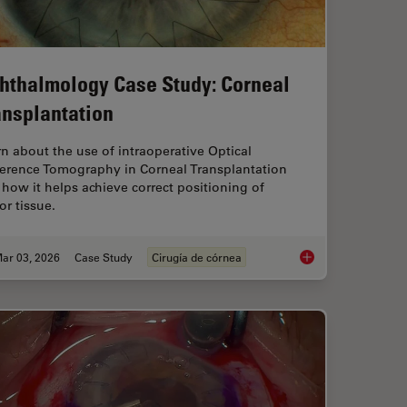
hthalmology Case Study: Corneal
ansplantation
n about the use of intraoperative Optical
erence Tomography in Corneal Transplantation
how it helps achieve correct positioning of
r tissue.
ar 03, 2026
Case Study
Cirugía de córnea
r Superior Visualization in Cataract Surgery
Ophthalmology Case 