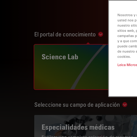
Nosotros y 
usted nos p
nuestro siti
sitios web, 
El portal de conocimiento
Show subnaviga
campañas pub
y a que com
puede cambia
de nuestro 
Science Lab
cookies.
Leica Micro
Seleccione su campo de aplicación
Show 
Especialidades médicas
Explore una completa colección de recursos