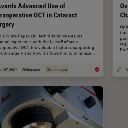
wards Advanced Use of
Ov
traoperative OCT in Cataract
Ch
rgery
Oph
the 
his White Paper, Dr. Rachid Tahiri shares his
part
sonal experience with the Leica EnFocus
requ
raoperative OCT, the valuable features supporting
Pro
oth surgery and how it allows him to minimize…
ul 07, 2021
Whitepaper
Oftalmología
M
Towards Advanced Us