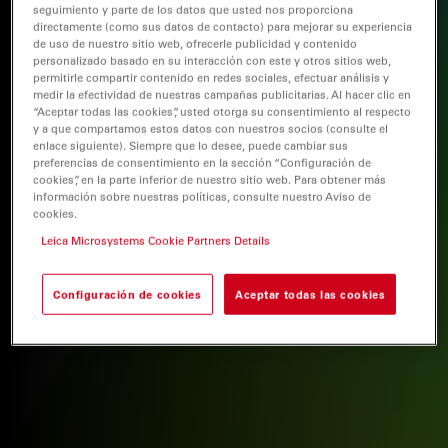
seguimiento y parte de los datos que usted nos proporciona
directamente (como sus datos de contacto) para mejorar su experiencia
de uso de nuestro sitio web, ofrecerle publicidad y contenido
personalizado basado en su interacción con este y otros sitios web,
permitirle compartir contenido en redes sociales, efectuar análisis y
medir la efectividad de nuestras campañas publicitarias. Al hacer clic en
“Aceptar todas las cookies”, usted otorga su consentimiento al respecto
y a que compartamos estos datos con nuestros socios (consulte el
enlace siguiente). Siempre que lo desee, puede cambiar sus
preferencias de consentimiento en la sección “Configuración de
cookies”, en la parte inferior de nuestro sitio web. Para obtener más
información sobre nuestras políticas, consulte nuestro Aviso de
cookies.
Leica Microsystems Cookie Partners Details
Configuración de cookies
Aceptar todas las cookies