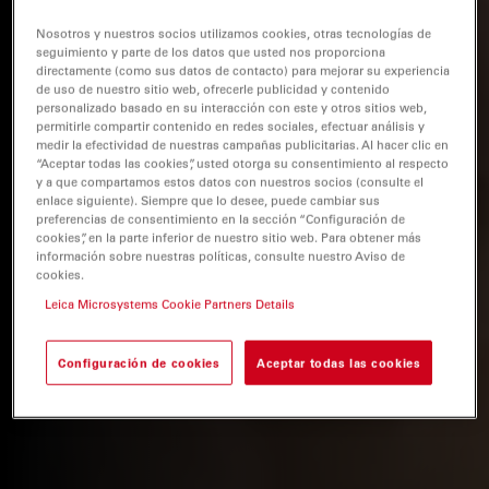
Nosotros y nuestros socios utilizamos cookies, otras tecnologías de
seguimiento y parte de los datos que usted nos proporciona
directamente (como sus datos de contacto) para mejorar su experiencia
de uso de nuestro sitio web, ofrecerle publicidad y contenido
personalizado basado en su interacción con este y otros sitios web,
permitirle compartir contenido en redes sociales, efectuar análisis y
medir la efectividad de nuestras campañas publicitarias. Al hacer clic en
“Aceptar todas las cookies”, usted otorga su consentimiento al respecto
y a que compartamos estos datos con nuestros socios (consulte el
enlace siguiente). Siempre que lo desee, puede cambiar sus
preferencias de consentimiento en la sección “Configuración de
cookies”, en la parte inferior de nuestro sitio web. Para obtener más
información sobre nuestras políticas, consulte nuestro Aviso de
cookies.
Leica Microsystems Cookie Partners Details
Configuración de cookies
Aceptar todas las cookies