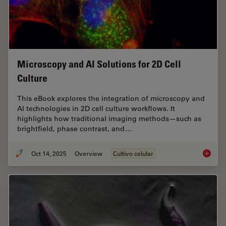
Microscopy and AI Solutions for 2D Cell
Culture
This eBook explores the integration of microscopy and
AI technologies in 2D cell culture workflows. It
highlights how traditional imaging methods—such as
brightfield, phase contrast, and…
Oct 14, 2025
Overview
Cultivo celular
Microsco