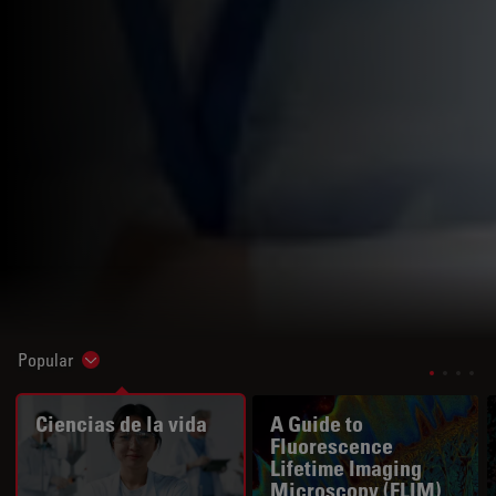
Popular
Show subnavigation
Ciencias de la vida
A Guide to
Fluorescence
Lifetime Imaging
Microscopy (FLIM)