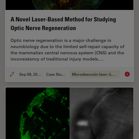
A Novel Laser-Based Method for Studying
Optic Nerve Regeneration
Optic nerve regeneration is a major challenge in
neurobiology due to the limited self-repair capacity of
the mammalian central nervous system (CNS) and the
inconsistency of traditional injury models.…
Sep 08, 2025
Case Study
Microdisección láser (LMD)
A Novel