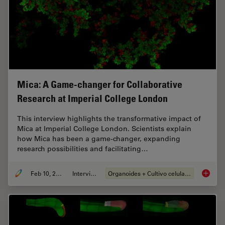
Mica: A Game-changer for Collaborative
Research at Imperial College London
This interview highlights the transformative impact of
Mica at Imperial College London. Scientists explain
how Mica has been a game-changer, expanding
research possibilities and facilitating…
Feb 10, 2025
Interview
Organoides + Cultivo celular 3D
Mica: A