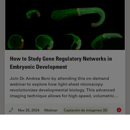
How to Study Gene Regulatory Networks in
Embryonic Development
Join Dr. Andrea Boni by attending this on-demand
webinar to explore how light-sheet microscopy
revolutionizes developmental biology. This advanced
imaging technique allows for high-speed, volumetric…
Nov 20, 2024
Webinar
Captación de imágenes 3D
How to 