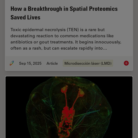
How a Breakthrough in Spatial Proteomics
Saved Lives
Toxic epidermal necrolysis (TEN) is a rare but
devastating reaction to common medications like
antibiotics or gout treatments. It begins innocuously,
often as a rash, but can escalate rapidly into…
Sep 15, 2025
Article
Microdisección láser (LMD)
How a B