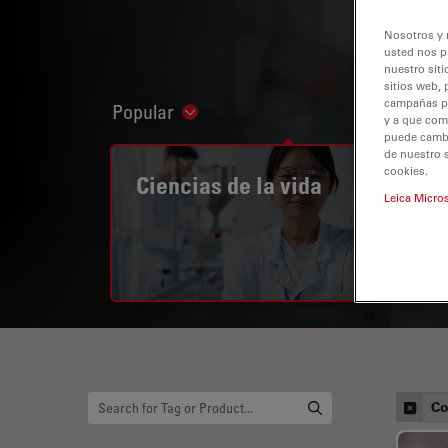
Nosotros y 
usted nos p
nuestro siti
sitios web, 
campañas pub
Popular
Show subnavigation
y a que com
puede cambia
de nuestro 
cookies.
Ciencias de la vida
Leica Micro
Co