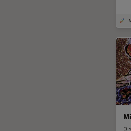
Cirugía de córnea
Cirugía de glaucoma
Cirugías de retina
CLEM
Conceptos básicos de
microscopía
Congelación a alta presión
Conservación de arte
Contrast Methods in Light
Microscopy
Crio SEM
Cultivo celular
Mi
De microscopía
El 
Disección