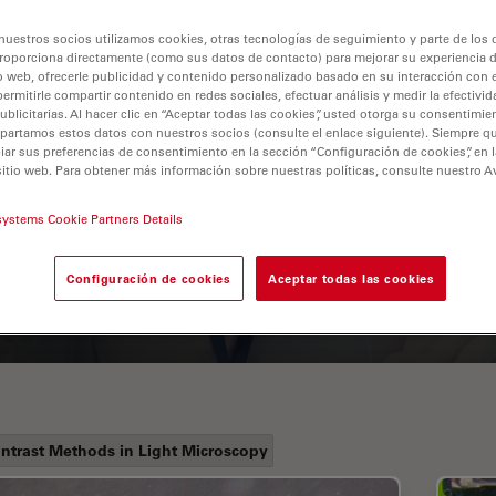
nuestros socios utilizamos cookies, otras tecnologías de seguimiento y parte de los
roporciona directamente (como sus datos de contacto) para mejorar su experiencia 
o web, ofrecerle publicidad y contenido personalizado basado en su interacción con e
permitirle compartir contenido en redes sociales, efectuar análisis y medir la efectivi
licitarias. Al hacer clic en “Aceptar todas las cookies”, usted otorga su consentimie
partamos estos datos con nuestros socios (consulte el enlace siguiente). Siempre qu
r sus preferencias de consentimiento en la sección “Configuración de cookies”, en la
sitio web. Para obtener más información sobre nuestras políticas, consulte nuestro A
A Guide to Fluorescence
systems Cookie Partners Details
Lifetime Imaging Microscopy
(FLIM)
Configuración de cookies
Aceptar todas las cookies
ntrast Methods in Light Microscopy