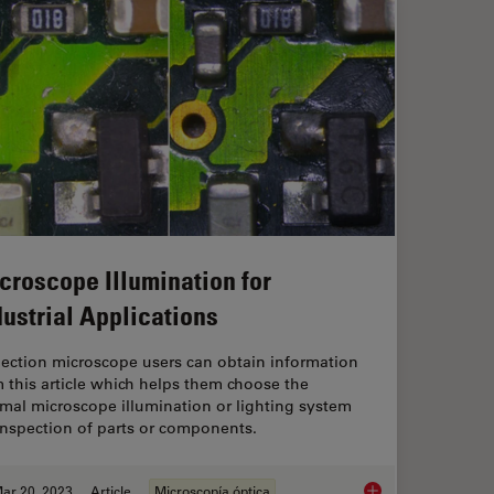
croscope Illumination for
dustrial Applications
pection microscope users can obtain information
 this article which helps them choose the
mal microscope illumination or lighting system
inspection of parts or components.
ar 20, 2023
Article
Microscopía óptica
rence Contrast (DIC) Microscopy
Microscope Illuminati