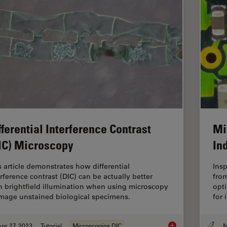
fferential Interference Contrast
Mi
IC) Microscopy
In
s article demonstrates how differential
Ins
erference contrast (DIC) can be actually better
from
n brightfield illumination when using microscopy
opti
image unstained biological specimens.
for 
pr 27, 2023
Tutorial
Microscopios DIC
M
Differential Interfe