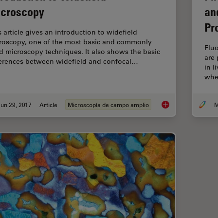
croscopy
an
Pr
s article gives an introduction to widefield
roscopy, one of the most basic and commonly
Fluo
d microscopy techniques. It also shows the basic
are 
ferences between widefield and confocal…
in l
when
un 29, 2017
Article
Microscopía de campo amplio
M
Introduction to Wide