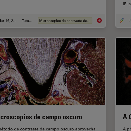
IF i
Mar 16, 2023
Tutorial
Microscopios de contraste de fases
J
Phase Contrast and
croscopios de campo oscuro
A 
método de contraste de campo oscuro aprovecha
A ph