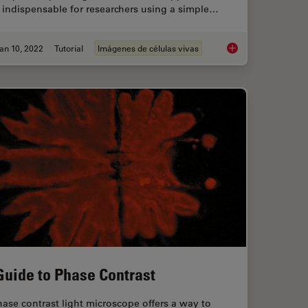
s indispensable for researchers using a simple…
an 10, 2022
Tutorial
Imágenes de células vivas
 Microscopy
How to Prepare you
Guide to Phase Contrast
ase contrast light microscope offers a way to