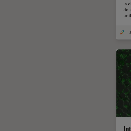
la d
Dispersión Raman Coherente
de 
(CRS)
uni
Drosophila Research
J
Educación
Enfermedades
neurodegenerativas
Ergonomía
Especialidades médicas
Espectroscopia de
descomposición inducida por
láser (LIBS)
F-Techniques
Fabricación de baterías
FLIM (microscopía de
In
tiempos de vida de