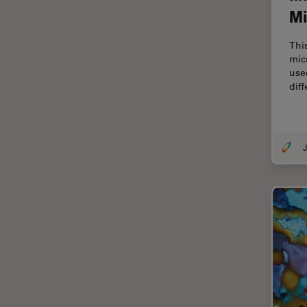
fluorescencia)
Mi
Fluorescencia
Thi
Fluoróforo
mic
use
FluoSync
dif
FRAP
Fresado con haz de iones
FRET
J
Funciones de STELLARIS
Garantía de calidad / Control
de calidad
Ginecología y Urología
Granos
Historia
HyD