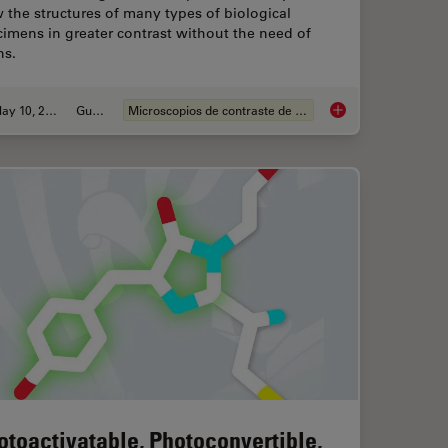
 the structures of many types of biological
imens in greater contrast without the need of
ns.
May 10, 2021
Guide
Microscopios de contraste de fases
mpo oscuro
A Guide to Phase Co
otoactivatable, Photoconvertible,