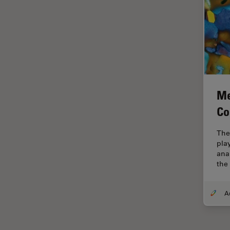
Imágenes cuantitativas
Imágenes de células vivas
Imagenología in vivo de
organismos completos
Imagenología y análisis de
tejidos avanzados
Me
Imperial Imaging Hub
Co
Industria Metalúrgica
The
Industrie électronique et des
play
semi-conducteurs
ana
the 
Inmunofluorescencia
Inteligencia Artificial
Inverted Microscopy
Investigación del cáncer