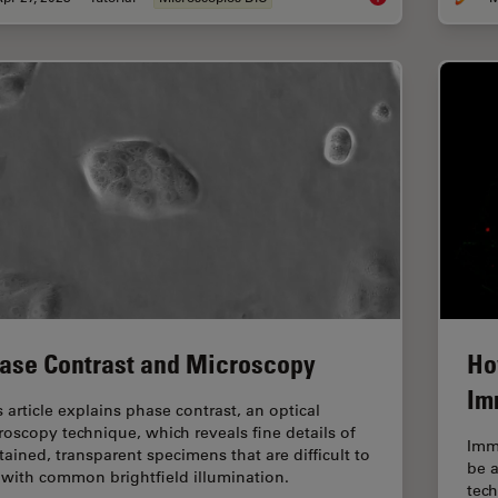
ase Contrast and Microscopy
Ho
Im
s article explains phase contrast, an optical
roscopy technique, which reveals fine details of
Imm
tained, transparent specimens that are difficult to
be 
 with common brightfield illumination.
tech