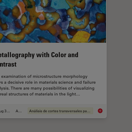
tallography with Color and
ntrast
 examination of microstructure morphology
s a decisive role in materials science and failure
lysis. There are many possibilities of visualizing
real structures of materials in the light…
Aug 30, 2011
Article
Análisis de cortes transversales para la microelectrónica
Metallography with 