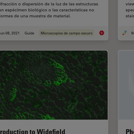
ifracción o dispersión de la luz de las estructuras
view
un espécimen biológico o las características no
spec
formes de una muestra de material.
stai
un 08, 2021
Guide
Microscopios de campo oscuro
Microscopios de ca
troduction to Widefield
Ph