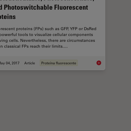
d Photoswitchable Fluorescent
oteins
rescent proteins (FPs) such as GFP, YFP or DsRed
powerful tools to visualize cellular components
iving cells. Nevertheless, there are circumstances
 classical FPs reach their limits.…
ay 04, 2017
Article
Proteína fluorescente
field Microscopy
Photoactivatable, Ph