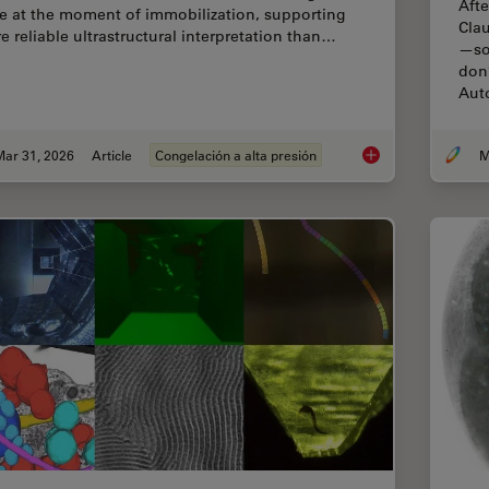
Aft
te at the moment of immobilization, supporting
Clau
e reliable ultrastructural interpretation than…
—so 
don’
Au
Mar 31, 2026
Article
Congelación a alta presión
High-Pressure Freezi