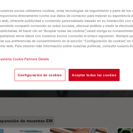
nuestros socios utilizamos cookies, otras tecnologías de seguimiento y parte de los
roporciona directamente (como sus datos de contacto) para mejorar su experiencia 
o web, ofrecerle publicidad y contenido personalizado basado en su interacción con e
permitirle compartir contenido en redes sociales, efectuar análisis y medir la efectivi
licitarias. Al hacer clic en “Aceptar todas las cookies”, usted otorga su consentimie
partamos estos datos con nuestros socios (consulte el enlace siguiente). Siempre qu
r sus preferencias de consentimiento en la sección “Configuración de cookies”, en la
sitio web. Para obtener más información sobre nuestras políticas, consulte nuestro A
A Guide to Fluorescence
systems Cookie Partners Details
Lifetime Imaging Microscopy
(FLIM)
Configuración de cookies
Aceptar todas las cookies
eparación de muestras EM