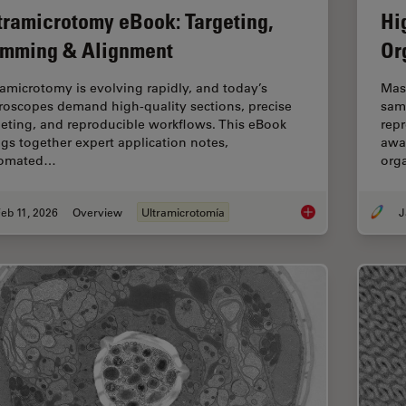
tramicrotomy eBook: Targeting,
Hi
imming & Alignment
Or
ramicrotomy is evolving rapidly, and today’s
Mas
roscopes demand high‑quality sections, precise
sam
geting, and reproducible workflows. This eBook
repr
ngs together expert application notes,
awar
tomated…
org
eb 11, 2026
Overview
Ultramicrotomía
Ultramicrotomy eBoo