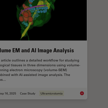
lume EM and AI Image Analysis
 article outlines a detailed workflow for studying
logical tissues in three dimensions using volume-
nning electron microscopy (volume-SEM)
bined with AI-assisted image analysis. The
us…
Sep 16, 2025
Case Study
Ultramicrotomía
Volume EM and AI I