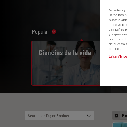
Nosotros y 
usted nos p
nuestro siti
sitios web, 
campañas pub
Popular
Show subnavigation
y a que com
puede cambia
de nuestro 
cookies.
Ciencias de la vida
Leica Micro
Pr