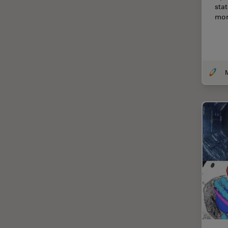
sta
Cirugía de córnea
mor
Cirugía de glaucoma
Cirugías de retina
CLEM
Conceptos básicos de
microscopía
Congelación a alta presión
Conservación de arte
Contrast Methods in Light
Microscopy
Crio SEM
Cultivo celular
De microscopía
Disección