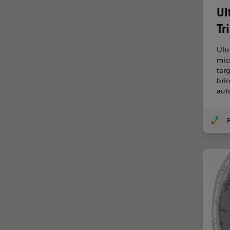
Ul
Dispersión Raman Coherente
Tr
(CRS)
Drosophila Research
Ult
mic
Educación
tar
Enfermedades
bri
neurodegenerativas
au
Ergonomía
F
Especialidades médicas
Espectroscopia de
descomposición inducida por
láser (LIBS)
F-Techniques
Fabricación de baterías
FLIM (microscopía de
tiempos de vida de