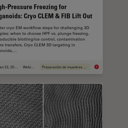
gh-Pressure Freezing for
ganoids: Cryo CLEM & FIB Lift Out
ter cryo EM workflow steps for challenging 3D
ples: when to choose HPF vs. plunge freezing,
oducible blotting/ice control, contamination
e transfers, Cryo CLEM 3D targeting in
anoids,…
Jan 22, 2026
Webinar
Preparación de muestras EM
k: Targeting, Trimming & Alignment
High-Pressure Freezi