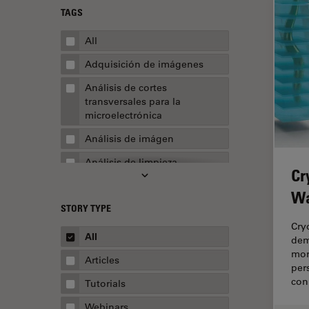
TAGS
All
Adquisición de imágenes
Análisis de cortes
transversales para la
microelectrónica
Análisis de imágen
Análisis de limpieza
Cr
Análisis multiplex espacial
Wa
STORY TYPE
Apertura numérica
Cry
AR Surgery
All
dem
mor
Automoción y transporte
Articles
per
Biofarmacia
con
Tutorials
Biología celular
Webinars