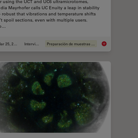
er using the UCT and UC6 ultramicrotomes,
dia Mayrhofer calls UC Enuity a leap in stability
robust that vibrations and temperature shifts
t spoil sections, even with multiple users.
to…
Mar 25, 2026
Interview
Preparación de muestras EM
ng Protocols for Ultrastructural 3D EM
Ultramicrotome UC En