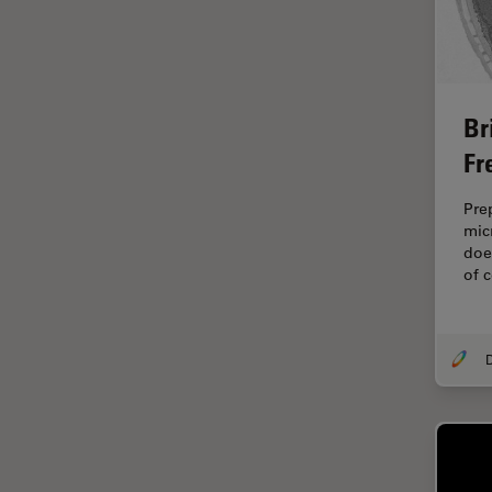
fluorescencia)
Fluorescencia
Fluoróforo
Br
FluoSync
Fr
FRAP
Fresado con haz de iones
Pre
mic
FRET
doe
Funciones de STELLARIS
of 
Garantía de calidad / Control
de calidad
Ginecología y Urología
Granos
Historia
HyD