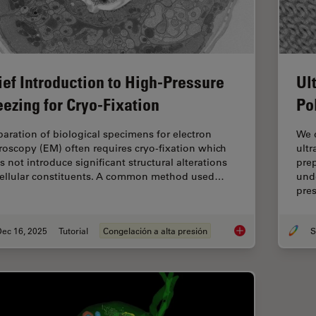
ief Introduction to High-Pressure
Ul
eezing for Cryo-Fixation
Po
paration of biological specimens for electron
We d
roscopy (EM) often requires cryo-fixation which
ult
s not introduce significant structural alterations
prep
cellular constituents. A common method used…
und
pre
Dec 16, 2025
Tutorial
Congelación a alta presión
S
Brief Introduction t