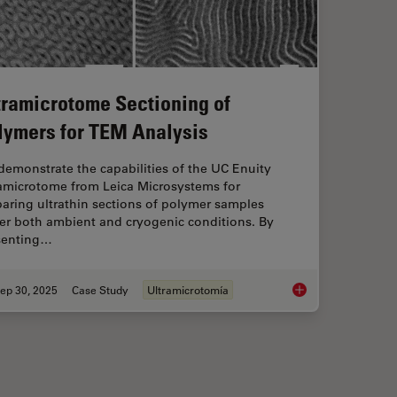
tramicrotome Sectioning of
lymers for TEM Analysis
emonstrate the capabilities of the UC Enuity
ramicrotome from Leica Microsystems for
aring ultrathin sections of polymer samples
er both ambient and cryogenic conditions. By
senting…
ep 30, 2025
Case Study
Ultramicrotomía
o High-Pressure Freezing for Cryo-Fixation
Ultramicrotome Sect