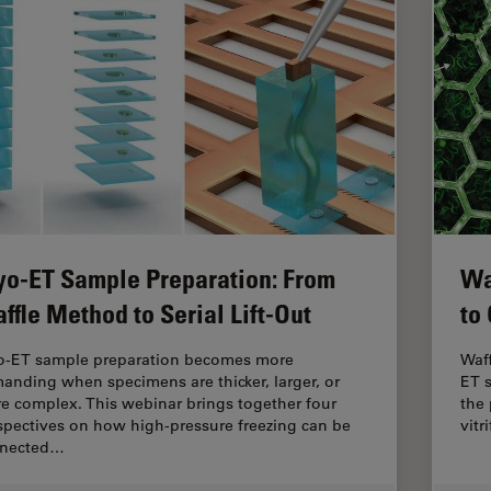
yo-ET Sample Preparation: From
Wa
ffle Method to Serial Lift-Out
to
o-ET sample preparation becomes more
Waff
anding when specimens are thicker, larger, or
ET 
e complex. This webinar brings together four
the 
spectives on how high-pressure freezing can be
vitr
nected…