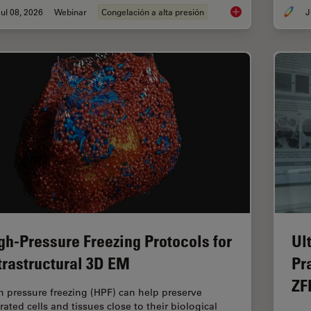
ul 08, 2026
Webinar
Congelación a alta presión
Cryo-ET Sample Prep
gh-Pressure Freezing Protocols for
Ul
trastructural 3D EM
Pr
ZF
h pressure freezing (HPF) can help preserve
rated cells and tissues close to their biological