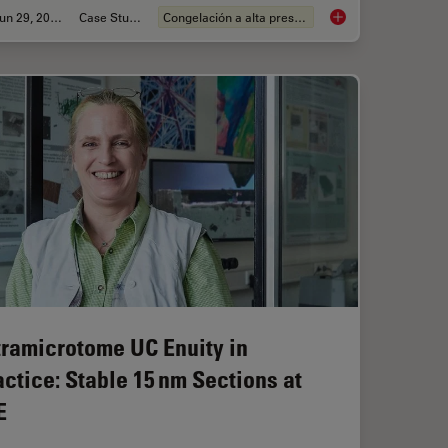
Jun 29, 2026
Case Study
Congelación a alta presión
aration: From Waffle Method to Serial Lift-Out
Waffle Method Workf
tramicrotome UC Enuity in
actice: Stable 15 nm Sections at
E