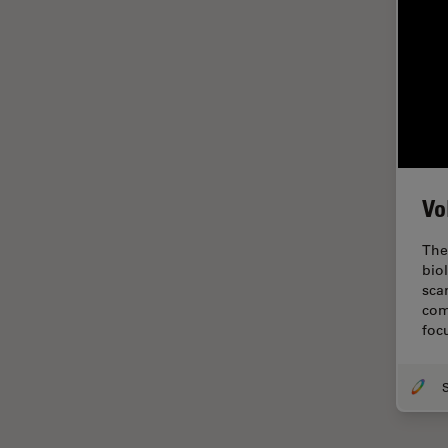
Imágenes cuantitativas
Imágenes de células vivas
Imagenología in vivo de
organismos completos
Imagenología y análisis de
tejidos avanzados
Imperial Imaging Hub
Vo
Industria Metalúrgica
The
Industrie électronique et des
bio
semi-conducteurs
sca
com
Inmunofluorescencia
foc
Inteligencia Artificial
Inverted Microscopy
Investigación del cáncer