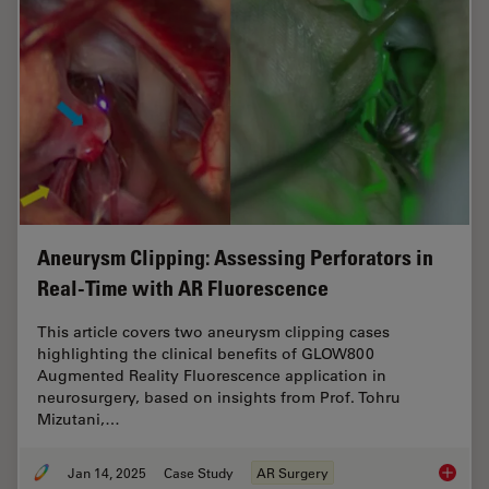
Aneurysm Clipping: Assessing Perforators in
Real-Time with AR Fluorescence
This article covers two aneurysm clipping cases
highlighting the clinical benefits of GLOW800
Augmented Reality Fluorescence application in
neurosurgery, based on insights from Prof. Tohru
Mizutani,…
Jan 14, 2025
Case Study
AR Surgery
Aneurys