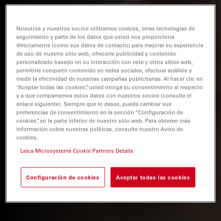
Nosotros y nuestros socios utilizamos cookies, otras tecnologías de
seguimiento y parte de los datos que usted nos proporciona
directamente (como sus datos de contacto) para mejorar su experiencia
de uso de nuestro sitio web, ofrecerle publicidad y contenido
personalizado basado en su interacción con este y otros sitios web,
permitirle compartir contenido en redes sociales, efectuar análisis y
medir la efectividad de nuestras campañas publicitarias. Al hacer clic en
“Aceptar todas las cookies”, usted otorga su consentimiento al respecto
y a que compartamos estos datos con nuestros socios (consulte el
enlace siguiente). Siempre que lo desee, puede cambiar sus
preferencias de consentimiento en la sección “Configuración de
cookies”, en la parte inferior de nuestro sitio web. Para obtener más
información sobre nuestras políticas, consulte nuestro Aviso de
cookies.
Leica Microsystems Cookie Partners Details
Configuración de cookies
Aceptar todas las cookies