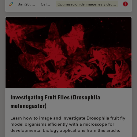
Jan 20, 2021
Gallery
Optimización de imágenes y deconvolución
Image G
Investigating Fruit Flies (Drosophila
melanogaster)
Learn how to image and investigate Drosophila fruit fly
model organisms efficiently with a microscope for
developmental biology applications from this article.