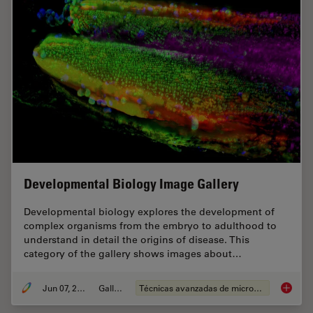
Developmental Biology Image Gallery
Developmental biology explores the development of
complex organisms from the embryo to adulthood to
understand in detail the origins of disease. This
category of the gallery shows images about…
Jun 07, 2021
Gallery
Técnicas avanzadas de microscopía
Develop