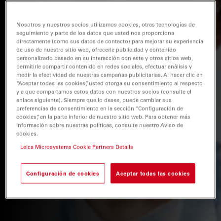
Nosotros y nuestros socios utilizamos cookies, otras tecnologías de
seguimiento y parte de los datos que usted nos proporciona
directamente (como sus datos de contacto) para mejorar su experiencia
de uso de nuestro sitio web, ofrecerle publicidad y contenido
personalizado basado en su interacción con este y otros sitios web,
permitirle compartir contenido en redes sociales, efectuar análisis y
medir la efectividad de nuestras campañas publicitarias. Al hacer clic en
“Aceptar todas las cookies”, usted otorga su consentimiento al respecto
y a que compartamos estos datos con nuestros socios (consulte el
enlace siguiente). Siempre que lo desee, puede cambiar sus
preferencias de consentimiento en la sección “Configuración de
cookies”, en la parte inferior de nuestro sitio web. Para obtener más
información sobre nuestras políticas, consulte nuestro Aviso de
cookies.
Leica Microsystems Cookie Partners Details
Configuración de cookies
Aceptar todas las cookies