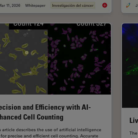
ar 11, 2026
Whitepaper
Investigación del cáncer
J
Researchers Insight
ecision and Efficiency with AI-
hanced Cell Counting
Li
 article describes the use of artificial intelligence
The 
 for precise and efficient cell counting. Accurate