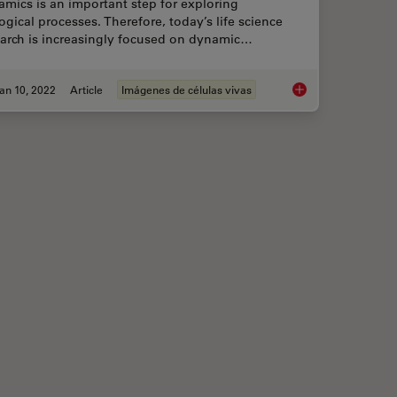
mics is an important step for exploring
ogical processes. Therefore, today’s life science
earch is increasingly focused on dynamic…
an 10, 2022
Article
Imágenes de células vivas
ency with AI-Enhanced Cell Counting
Live-Cell Imaging Te