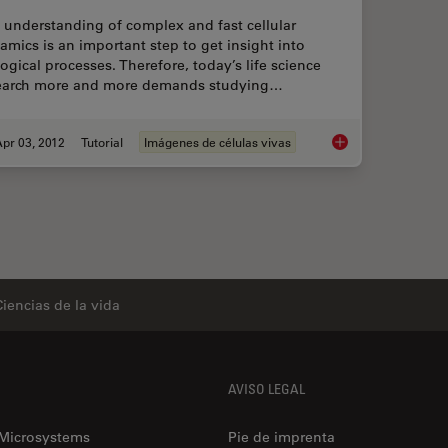
 understanding of complex and fast cellular
amics is an important step to get insight into
logical processes. Therefore, today’s life science
earch more and more demands studying…
pr 03, 2012
Tutorial
Imágenes de células vivas
Introduction to Live
Ciencias de la vida
AVISO LEGAL
 Microsystems
Pie de imprenta