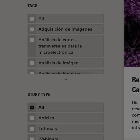
TAGS
All
Adquisición de imágenes
Análisis de cortes
transversales para la
microelectrónica
Análisis de imágen
Análisis de limpieza
Re
Análisis multiplex espacial
Ca
STORY TYPE
Apertura numérica
Dis
AR Surgery
All
res
com
Automoción y transporte
Articles
mic
Biofarmacia
int
Tutorials
Biología celular
Webinars