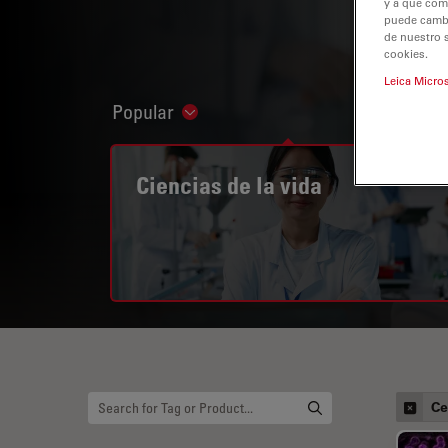
y a que com
puede cambia
de nuestro 
cookies.
Leica Micro
Popular
Show subnavigation
Ciencias de la vida
Ce