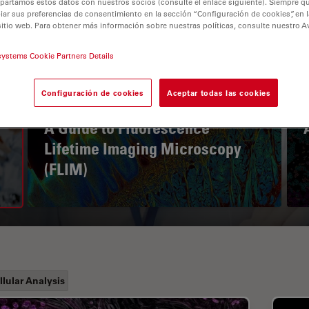
partamos estos datos con nuestros socios (consulte el enlace siguiente). Siempre qu
r sus preferencias de consentimiento en la sección “Configuración de cookies”, en la
sitio web. Para obtener más información sobre nuestras políticas, consulte nuestro A
systems Cookie Partners Details
Configuración de cookies
Aceptar todas las cookies
A Guide to Fluorescence
Lifetime Imaging Microscopy
(FLIM)
llular Analysis