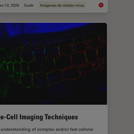
an 12, 2026
Guide
Imágenes de células vivas
s: Microscopy in Cancer Research
Guide to Live-Cell I
ve-Cell Imaging Techniques
understanding of complex and/or fast cellular