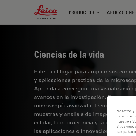
Leica Microsystems Logo
PRODUCTOS
APLICACIONE
Ciencias de la vida
Este es el lugar para ampliar sus cono
y aplicaciones prácticas de la microsco
Aprenda a conseguir una visualización 
avances en la investigación. Encuentre
microscopía avanzada, técnicas de obt
Nosotros y 
muestras y análisis de imágenes. Los te
usted nos p
celular, la neurociencia y la investigaci
nuestro siti
sitios web, 
las aplicaciones e innovaciones de van
campañas pub