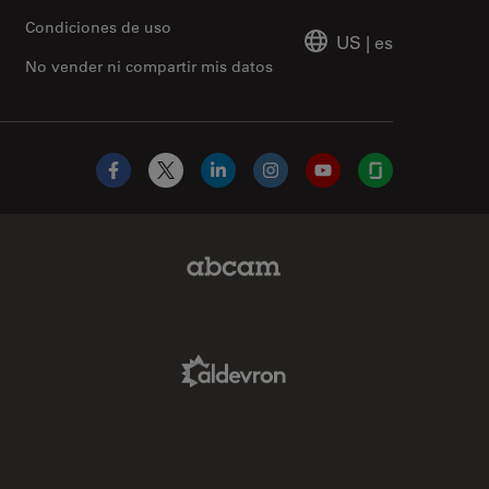
Condiciones de uso
US
|
es
No vender ni compartir mis datos
Facebook
X
LinkedIn
Instagram
YouTube
Glassdoor
Abcam Limited Link
Aldevron Link