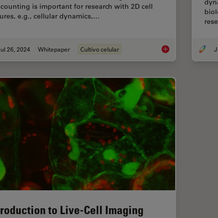
dyna
l counting is important for research with 2D cell
biol
tures, e.g., cellular dynamics,…
res
ul 26, 2024
Whitepaper
Cultivo celular
J
Precision and Effici
troduction to Live-Cell Imaging