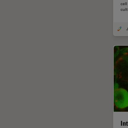
cel
Cirugía de córnea
cul
Cirugía de glaucoma
Cirugías de retina
J
CLEM
Conceptos básicos de
microscopía
Congelación a alta presión
Conservación de arte
Contrast Methods in Light
Microscopy
Crio SEM
Cultivo celular
De microscopía
In
Disección