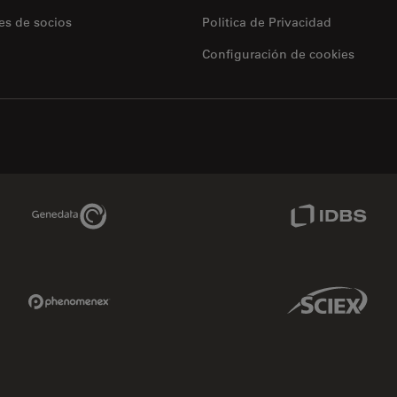
es de socios
Politica de Privacidad
Configuración de cookies
Genedata Link
IDBS Link
Phenomenex Link
Sciex Link