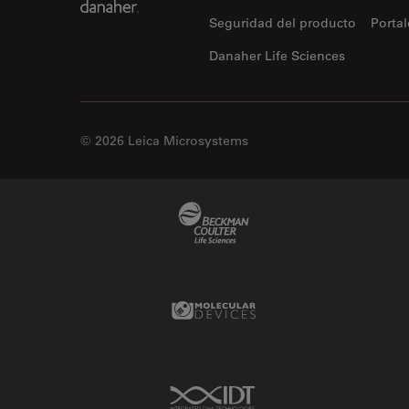
fluorescencia)
Seguridad del producto
Portal
Fluorescencia
Danaher Life Sciences
Fluoróforo
FluoSync
FRAP
© 2026 Leica Microsystems
Fresado con haz de iones
FRET
Beckman Coulter Link
Funciones de STELLARIS
Garantía de calidad / Control
de calidad
Molecular Devices Link
Ginecología y Urología
Granos
Historia
IDT Link
HyD