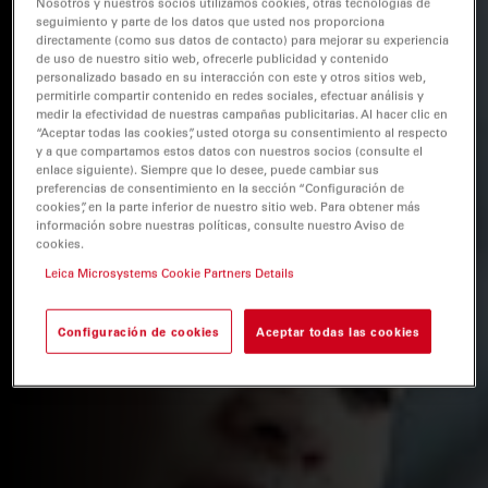
Nosotros y nuestros socios utilizamos cookies, otras tecnologías de
seguimiento y parte de los datos que usted nos proporciona
directamente (como sus datos de contacto) para mejorar su experiencia
de uso de nuestro sitio web, ofrecerle publicidad y contenido
personalizado basado en su interacción con este y otros sitios web,
permitirle compartir contenido en redes sociales, efectuar análisis y
medir la efectividad de nuestras campañas publicitarias. Al hacer clic en
“Aceptar todas las cookies”, usted otorga su consentimiento al respecto
y a que compartamos estos datos con nuestros socios (consulte el
enlace siguiente). Siempre que lo desee, puede cambiar sus
preferencias de consentimiento en la sección “Configuración de
cookies”, en la parte inferior de nuestro sitio web. Para obtener más
información sobre nuestras políticas, consulte nuestro Aviso de
cookies.
Leica Microsystems Cookie Partners Details
Configuración de cookies
Aceptar todas las cookies