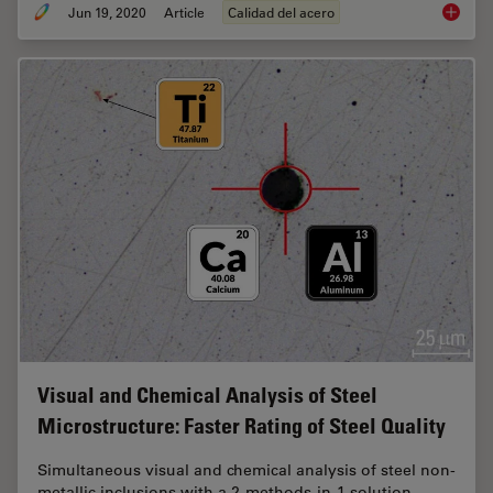
Jun 19, 2020
Article
Calidad del acero
Top Issu
Visual and Chemical Analysis of Steel
Microstructure: Faster Rating of Steel Quality
Simultaneous visual and chemical analysis of steel non-
metallic inclusions with a 2-methods-in-1 solution,